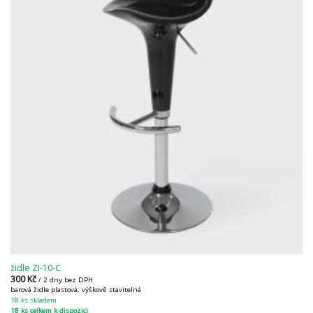
židle ZI-10-C
300
Kč
/ 2 dny bez DPH
barová židle plastová, výškově stavitelná
18 ks skladem
18 ks celkem k dispozici