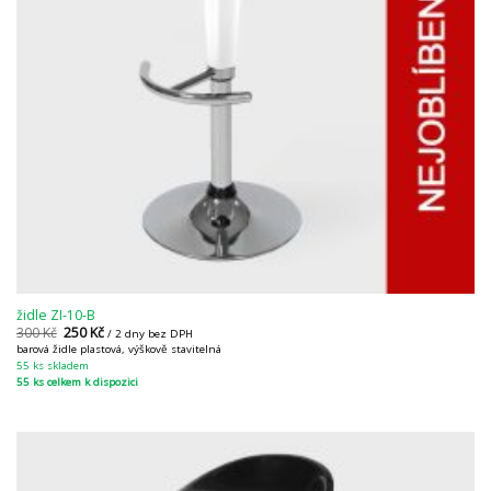
židle ZI-10-B
300
Kč
250
Kč
/ 2 dny bez DPH
barová židle plastová, výškově stavitelná
55 ks skladem
55 ks celkem k dispozici