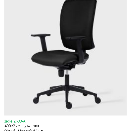
židle ZI-33-A
400
Kč
/ 2 dny bez DPH
čalouněná kancelářská židle