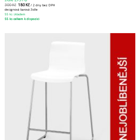
300
Kč
180
Kč
/ 2 dny bez DPH
designová barová židle
55 ks skladem
55 ks celkem k dispozici