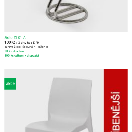
židle ZI-01-A
100
Kč
/ 2 dny bez DPH
barová židle, čalounění koženka
28 ks skladem
100 ks celkem k dispozici
akce