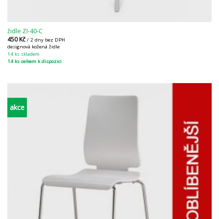
židle ZI-40-C
450
Kč
/ 2 dny bez DPH
designová kožená židle
14 ks skladem
14 ks celkem k dispozici
akce