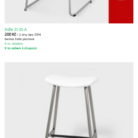
židle ZI-35-A
200
Kč
/ 2 dny bez DPH
barová židle plastová
9 ks skladem
9 ks celkem k dispozici