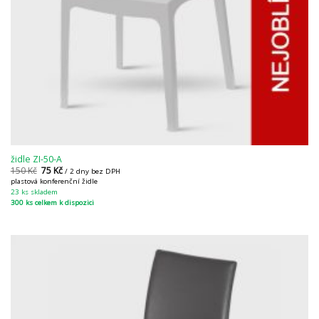
židle ZI-50-A
150
Kč
75
Kč
/ 2 dny bez DPH
plastová konferenční židle
23 ks skladem
300 ks celkem k dispozici