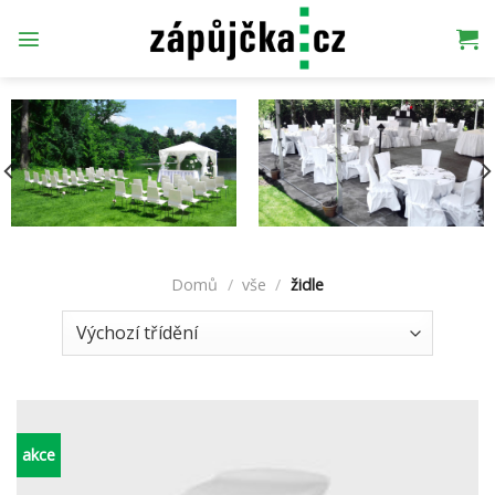
Přeskočit
na
obsah
Domů
/
vše
/
židle
akce