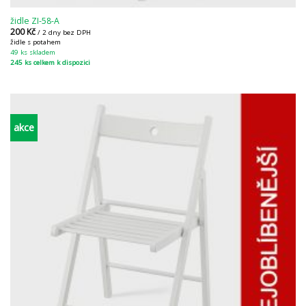
židle ZI-58-A
200
Kč
/ 2 dny bez DPH
židle s potahem
49 ks skladem
245 ks celkem k dispozici
akce