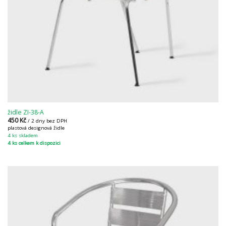
židle ZI-38-A
450
Kč
/ 2 dny bez DPH
plastová designová židle
4 ks skladem
4 ks celkem k dispozici