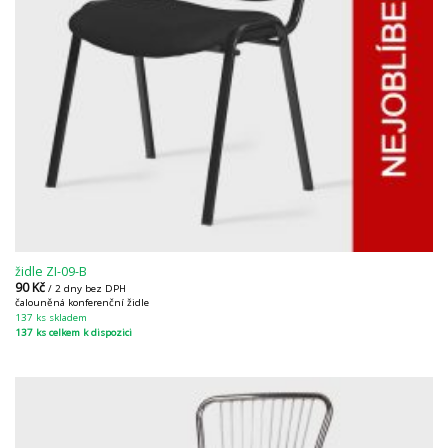
židle ZI-09-B
90
Kč
/ 2 dny bez DPH
čalouněná konferenční židle
137 ks skladem
137 ks celkem k dispozici