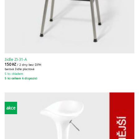
židle ZI-31-A
150
Kč
/ 2 dny bez DPH
barová židle plastová
5 ks skladem
5 ks celkem k dispozici
akce