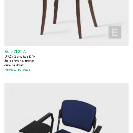
židle ZI-21-A
0
Kč
/ 2 dny bez DPH
židle dřevěná, thonet
cena na dotaz
množství na dotaz