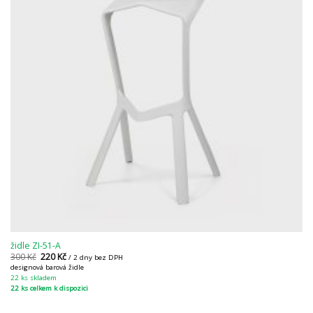
židle ZI-51-A
300
Kč
220
Kč
/ 2 dny bez DPH
designová barová židle
22 ks skladem
22 ks celkem k dispozici