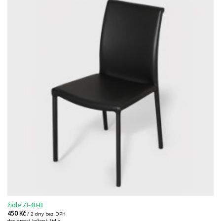
židle ZI-40-B
450
Kč
/ 2 dny bez DPH
designová kožená židle