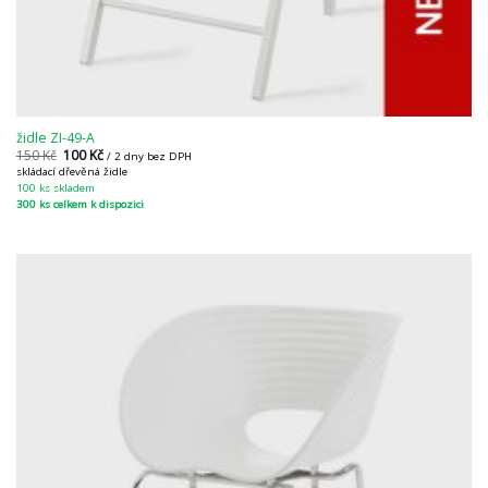
židle ZI-49-A
150
Kč
100
Kč
/ 2 dny bez DPH
skládací dřevěná židle
100 ks skladem
300 ks celkem k dispozici