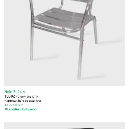
židle ZI-24-A
100
Kč
/ 2 dny bez DPH
hliníková židle do exteriéru
48 ks skladem
48 ks celkem k dispozici