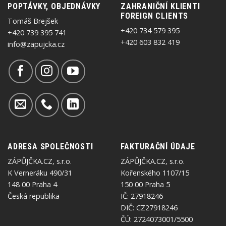
POPTÁVKY, OBJEDNÁVKY
ZAHRANIČNÍ KLIENTI
FOREIGN CLIENTS
Tomáš Brejšek
+420 734 579 395
+420 739 395 741
+420 603 832 419
info@zapujcka.cz
ADRESA SPOLEČNOSTI
FAKTURAČNÍ ÚDAJE
ZÁPŮJČKA.CZ, s.r.o.
ZÁPŮJČKA.CZ, s.r.o.
K Verneráku 490/31
Kořenského 1107/15
148 00 Praha 4
150 00 Praha 5
Česká republika
IČ: 27918246
DIČ: CZ27918246
ČÚ: 2724073001/5500