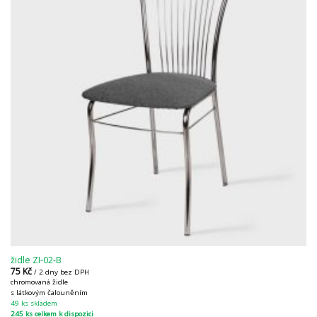
židle ZI-02-B
75
Kč
/ 2 dny bez DPH
chromovaná židle
s látkovým čalouněním
49 ks skladem
245 ks celkem k dispozici