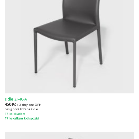
židle ZI-40-A
450
Kč
/ 2 dny bez DPH
designová kožená židle
17 ks skladem
17 ks celkem k dispozici