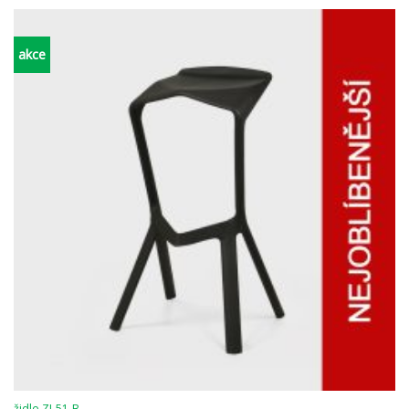
akce
židle ZI-51-B