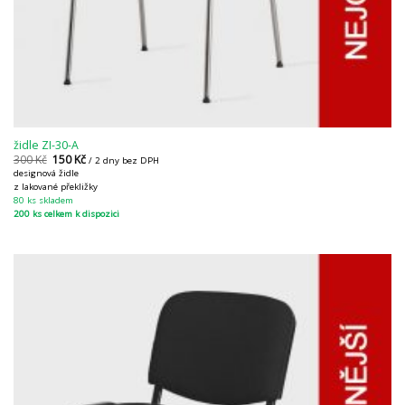
židle ZI-30-A
300
Kč
150
Kč
/ 2 dny bez DPH
designová židle
z lakované překližky
80 ks skladem
200 ks celkem k dispozici