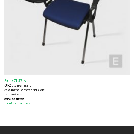
židle ZI-57-A
0
Kč
/ 2 dny bez DPH
čalouněná konferenční židle
se stolečkem
cena na dotaz
množství na dotaz