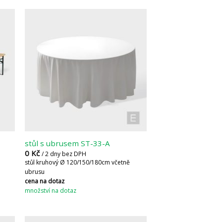
stůl s ubrusem ST-33-A
0
Kč
/ 2 dny bez DPH
stůl kruhový Ø 120/150/180cm včetně
ubrusu
cena na dotaz
množství na dotaz