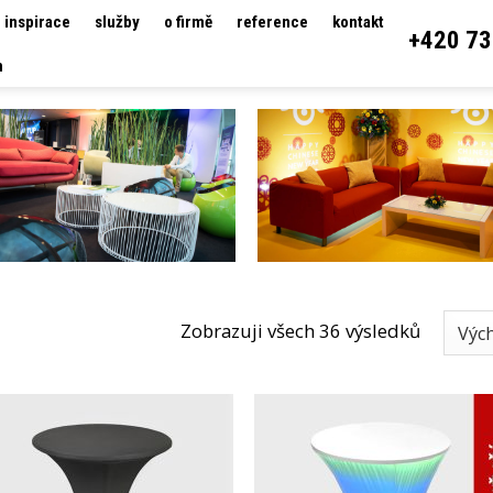
inspirace
služby
o firmě
reference
kontakt
+420 73
h
Zobrazuji všech 36 výsledků