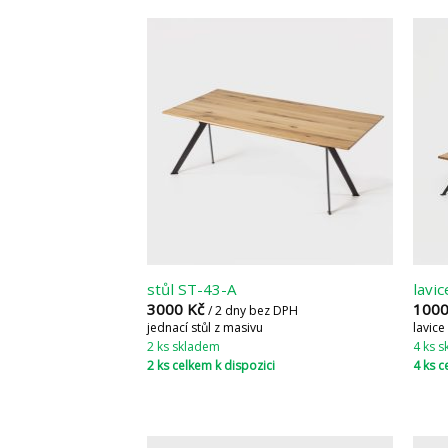
stůl ST-43-A
lavi
3000
Kč
100
/ 2 dny bez DPH
jednací stůl z masivu
lavice
2 ks skladem
4 ks 
2 ks celkem k dispozici
4 ks c