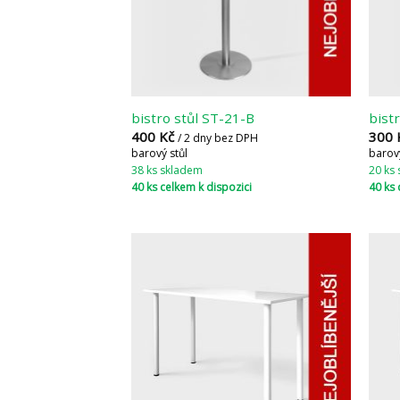
bistro stůl ST-21-B
bist
400
Kč
300
/ 2 dny bez DPH
barový stůl
barový
38 ks skladem
20 ks
40 ks celkem k dispozici
40 ks 