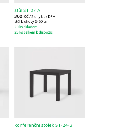
stůl ST-27-A
300
Kč
/ 2 dny bez DPH
stůl kruhový Ø 60 cm
20 ks skladem
35 ks celkem k dispozici
konferenční stolek ST-24-B