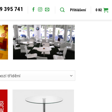
9 395 741
Přihlášení
0
Kč