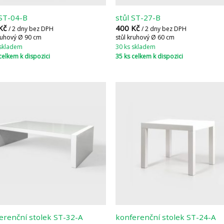
 ST-04-B
stůl ST-27-B
Kč
400
Kč
/ 2 dny bez DPH
/ 2 dny bez DPH
kruhový Ø 90 cm
stůl kruhový Ø 60 cm
 skladem
30 ks skladem
celkem k dispozici
35 ks celkem k dispozici
erenční stolek ST-32-A
konferenční stolek ST-24-A