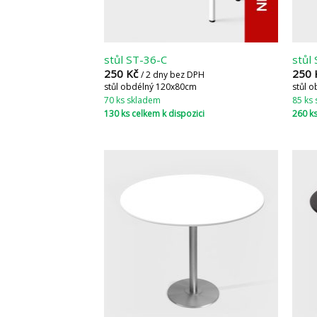
stůl ST-36-C
stůl
250
Kč
250
/ 2 dny bez DPH
stůl obdélný 120x80cm
stůl 
70 ks skladem
85 ks
130 ks celkem k dispozici
260 ks