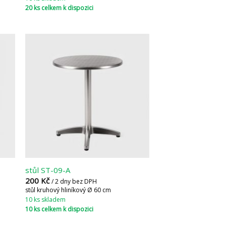
20 ks celkem k dispozici
stůl ST-09-A
200
Kč
/ 2 dny bez DPH
stůl kruhový hliníkový Ø 60 cm
10 ks skladem
10 ks celkem k dispozici