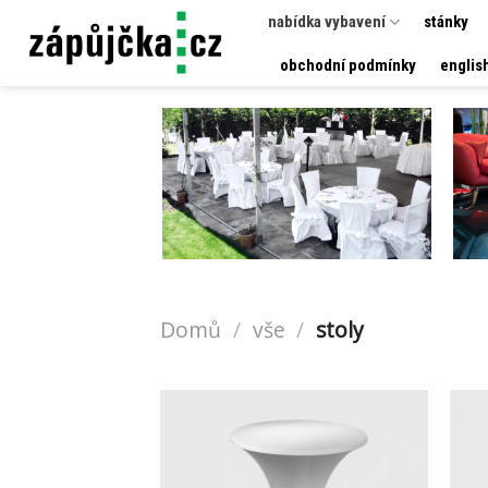
Přeskočit
nabídka vybavení
stánky
na
obchodní podmínky
englis
obsah
Domů
/
vše
/
stoly