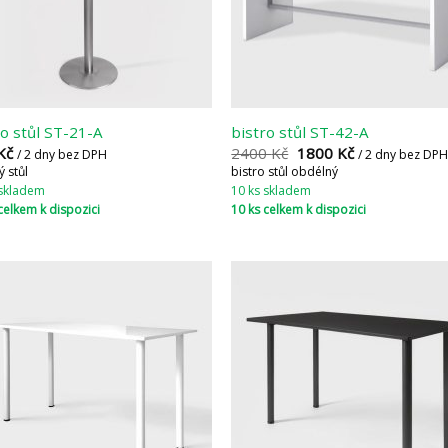
ro stůl ST-21-A
bistro stůl ST-42-A
Kč
2400
Kč
1800
Kč
/ 2 dny bez DPH
/ 2 dny bez DPH
 stůl
bistro stůl obdélný
 skladem
10 ks skladem
celkem k dispozici
10 ks celkem k dispozici