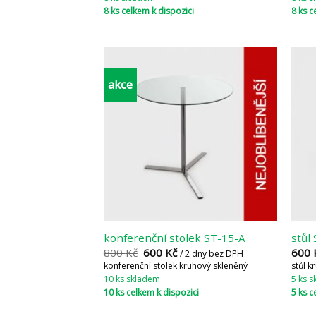
8 ks celkem k dispozici
8 ks c
akce
konferenční stolek ST-15-A
stůl
800
Kč
600
Kč
600
/ 2 dny bez DPH
konferenční stolek kruhový skleněný
stůl 
10 ks skladem
5 ks 
10 ks celkem k dispozici
5 ks c