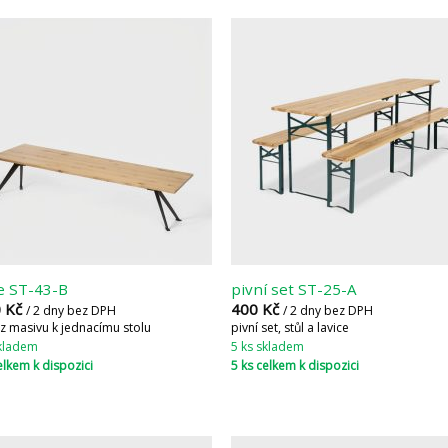
ce ST-43-B
pivní set ST-25-A
0
Kč
400
Kč
/ 2 dny bez DPH
/ 2 dny bez DPH
 z masivu k jednacímu stolu
pivní set, stůl a lavice
skladem
5 ks skladem
elkem k dispozici
5 ks celkem k dispozici