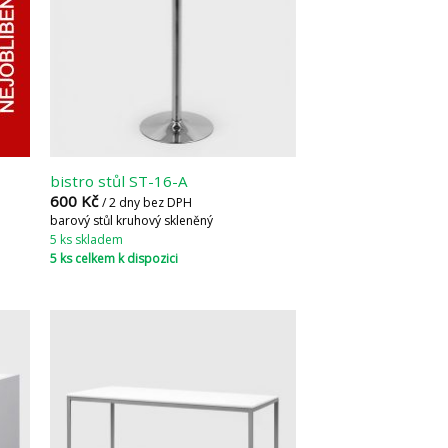
bistro stůl ST-16-A
600
Kč
/ 2 dny bez DPH
barový stůl kruhový skleněný
5 ks skladem
5 ks celkem k dispozici