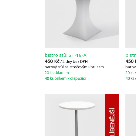
bistro stůl ST-18-A
bist
450
Kč
450
/ 2 dny bez DPH
barový stůl se strečovým ubrusem
barov
20 ks skladem
20 ks
40 ks celkem k dispozici
40 ks 