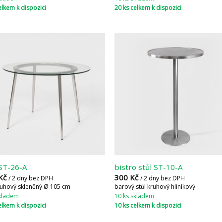
elkem k dispozici
20 ks celkem k dispozici
 ST-26-A
bistro stůl ST-10-A
Kč
300
Kč
/ 2 dny bez DPH
/ 2 dny bez DPH
kruhový skleněný Ø 105 cm
barový stůl kruhový hliníkový
skladem
10 ks skladem
elkem k dispozici
10 ks celkem k dispozici