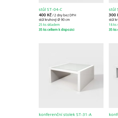
stůl ST-04-C
stůl
400
Kč
300
/ 2 dny bez DPH
stůl kruhový Ø 90 cm
stůl 
25 ks skladem
18 ks
35 ks celkem k dispozici
35 ks 
konferenční stolek ST-31-A
konf