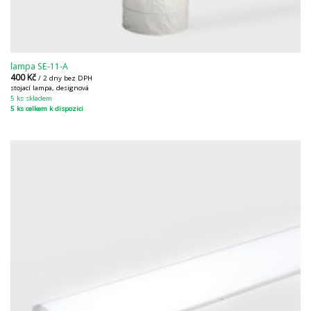
lampa SE-11-A
400
Kč
/ 2 dny bez DPH
stojací lampa, designová
5 ks skladem
5 ks celkem k dispozici