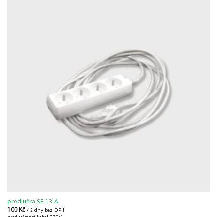
prodlužka SE-13-A
100
Kč
/ 2 dny bez DPH
prodlužovací kabel 230V