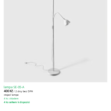
lampa SE-05-A
400
Kč
/ 2 dny bez DPH
stojací lampa
4 ks skladem
4 ks celkem k dispozici