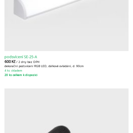
podsvícení SE-25-A
600
Kč
/ 2 dny bez DPH
dekorační podsvícení RGB LED, dálkové ovládání, d. 90cm
4 ks skladem
20 ks celkem k dispozici