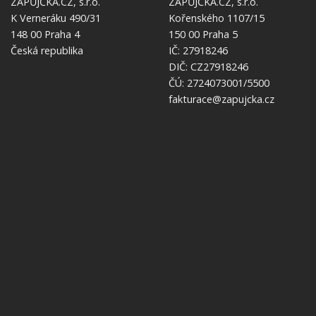
ZÁPŮJČKA.CZ, s.r.o.
ZÁPŮJČKA.CZ, s.r.o.
K Verneráku 490/31
Kořenského 1107/15
148 00 Praha 4
150 00 Praha 5
Česká republika
IČ: 27918246
DIČ: CZ27918246
ČÚ: 2724073001/5500
fakturace@zapujcka.cz