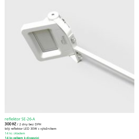
reflektor SE-26-A
300
Kč
/ 2 dny bez DPH
bílý reflektor LED 30W s výložníkem
14 ks skladem
14 ks celkem k dispozici