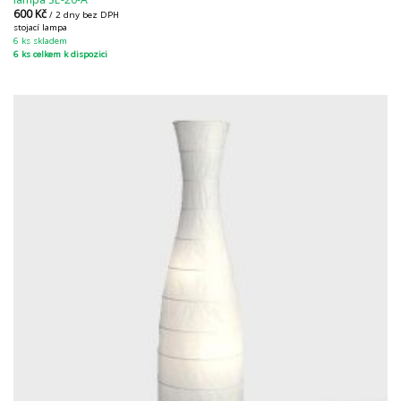
600
Kč
/ 2 dny bez DPH
stojací lampa
6 ks skladem
6 ks celkem k dispozici