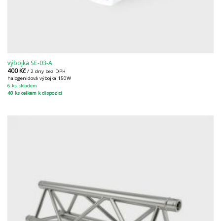
výbojka SE-03-A
400
Kč
/ 2 dny bez DPH
halogenidová výbojka 150W
6 ks skladem
40 ks celkem k dispozici