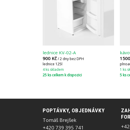
lednice KV-02-A
kávo
900
Kč
150
/ 2 dny bez DPH
lednice 125l
plnoa
4 ks skladem
1 ks 
25 ks celkem k dispozici
5 ks c
POPTÁVKY, OBJEDNÁVKY
ZAH
FOR
Tomáš Brejšek
+42
+420 739 395 741