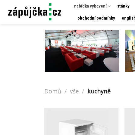
Přeskočit
nabídka vybavení
stánky
na
obchodní podmínky
englis
obsah
Domů
/
vše
/
kuchyně