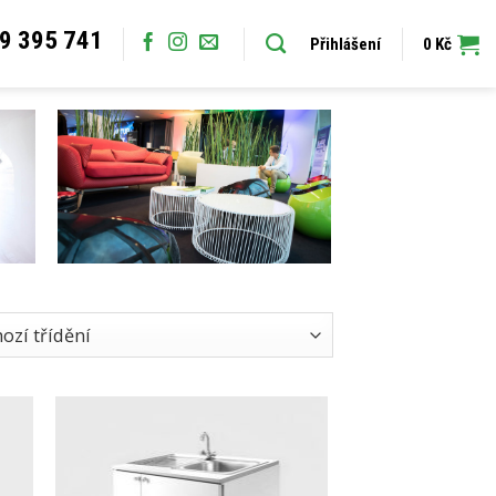
9 395 741
Přihlášení
0
Kč