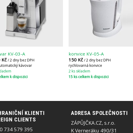
var KV-03-A
konvice KV-05-A
0
Kč
150
Kč
/ 2 dny bez DPH
/ 2 dny bez DPH
utomatický kávovar
rychlovarná konvice
skladem
2 ks skladem
elkem k dispozici
15 ks celkem k dispozici
RANIČNÍ KLIENTI
ADRESA SPOLEČNOSTI
EIGN CLIENTS
ZÁPŮJČKA.CZ, s.r.o.
0 734 579 395
K Verneráku 490/31