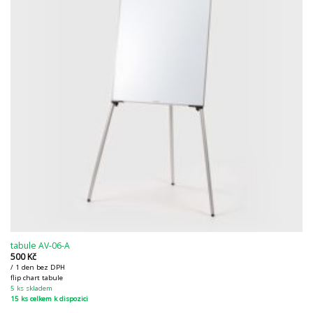
tabule AV-06-A
500
Kč
/ 1 den bez DPH
flip chart tabule
5 ks skladem
15 ks celkem k dispozici