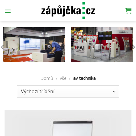
Přeskočit
na
obsah
Domů
/
vše
/
av technika