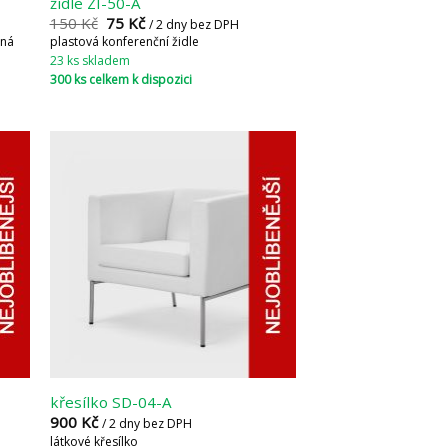
židle ZI-50-A
150
Kč
75
Kč
/ 2 dny bez DPH
lná
plastová konferenční židle
23 ks skladem
300 ks celkem k dispozici
křesílko SD-04-A
900
Kč
/ 2 dny bez DPH
látkové křesílko