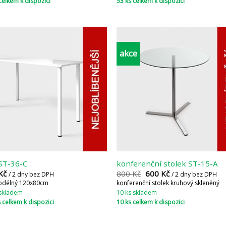
celkem k dispozici
53 ks celkem k dispozici
akce
 ST-36-C
konferenční stolek ST-15-A
Kč
800
Kč
600
Kč
/ 2 dny bez DPH
/ 2 dny bez DPH
obdélný 120x80cm
konferenční stolek kruhový skleněný
 skladem
10 ks skladem
 celkem k dispozici
10 ks celkem k dispozici