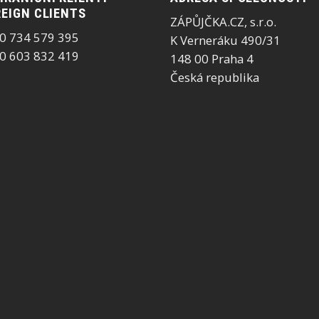
EIGN CLIENTS
ZÁPŮJČKA.CZ, s.r.o.
0 734 579 395
K Verneráku 490/31
0 603 832 419
148 00 Praha 4
Česká republika