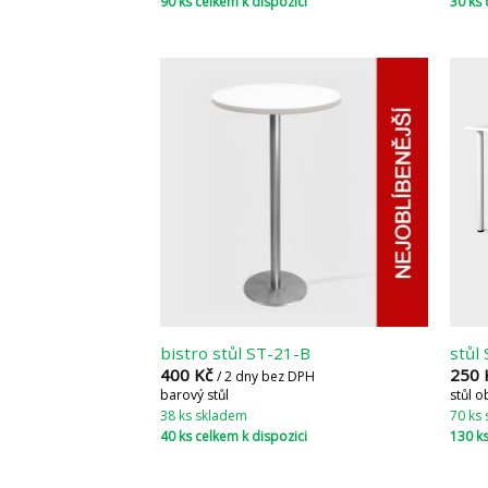
90 ks celkem k dispozici
30 ks 
bistro stůl ST-21-B
stůl
400
Kč
250
/ 2 dny bez DPH
barový stůl
stůl 
38 ks skladem
70 ks
40 ks celkem k dispozici
130 ks