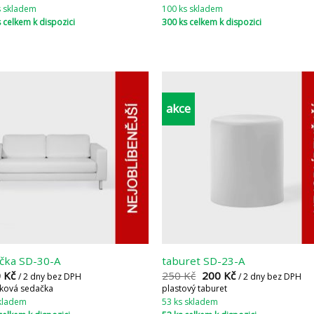
s skladem
100 ks skladem
 celkem k dispozici
300 ks celkem k dispozici
akce
čka SD-30-A
taburet SD-23-A
0
Kč
250
Kč
200
Kč
/ 2 dny bez DPH
/ 2 dny bez DPH
ková sedačka
plastový taburet
skladem
53 ks skladem