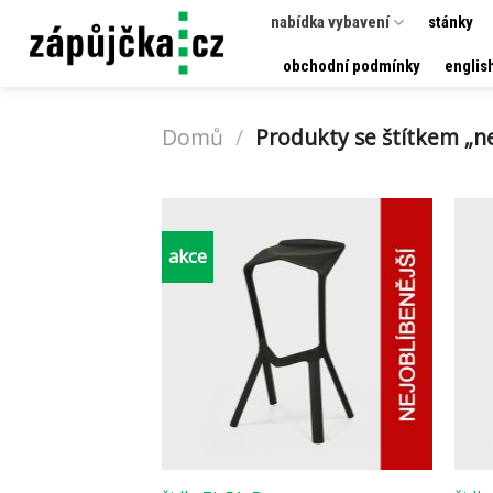
Přeskočit
nabídka vybavení
stánky
na
obchodní podmínky
englis
obsah
Domů
/
Produkty se štítkem „ne
akce