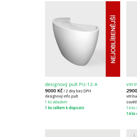
designový pult PU-12-A
vitr
9000
Kč
290
/ 2 dny bez DPH
designový info pult
vitrín
1 ks skladem
osvět
1 ks celkem k dispozici
14 ks
14 ks 