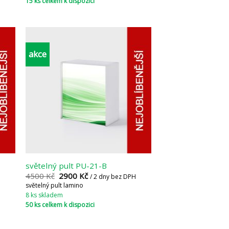
15 ks celkem k dispozici
akce
světelný pult PU-21-B
4500
Kč
2900
Kč
/ 2 dny bez DPH
světelný pult lamino
8 ks skladem
50 ks celkem k dispozici