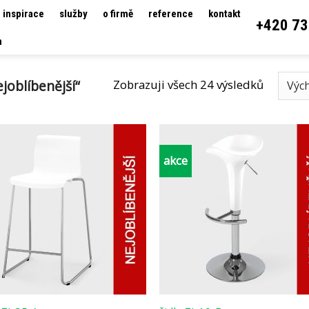
inspirace
služby
o firmě
reference
kontakt
+420 73
h
joblíbenější“
Zobrazuji všech 24 výsledků
akce