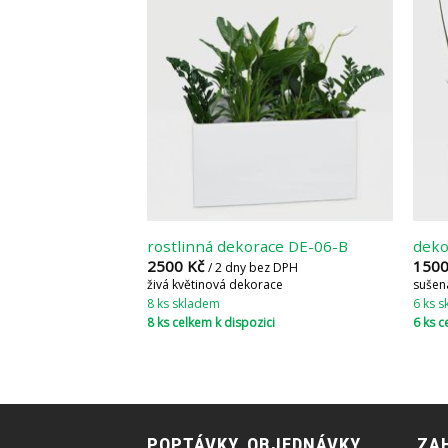
rostlinná dekorace DE-06-B
deko
2500
Kč
150
/ 2 dny bez DPH
živá květinová dekorace
sušen
8 ks skladem
6 ks 
8 ks celkem k dispozici
6 ks c
POPTÁVKY, OBJEDNÁVKY
ZAH