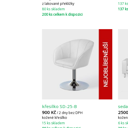
z lakované překližky
137 k
80 ks skladem
137 ks
200 ks celkem k dispozici
křesílko SD-25-B
seda
900
Kč
250
/ 2 dny bez DPH
kožené křesílko
kožen
15 ks skladem
6 ks 