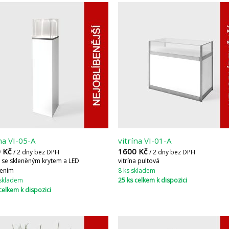
ína VI-05-A
vitrína VI-01-A
0
Kč
1600
Kč
/ 2 dny bez DPH
/ 2 dny bez DPH
a se skleněným krytem a LED
vitrína pultová
lením
8 ks skladem
 skladem
25 ks celkem k dispozici
celkem k dispozici