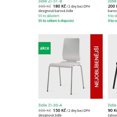
židle ZI-51-B
židl
300
Kč
180
Kč
200
/ 2 dny bez DPH
designová barová židle
barov
55 ks skladem
9 ks 
55 ks celkem k dispozici
9 ks c
akce
židle ZI-30-A
židl
300
Kč
150
Kč
90
K
/ 2 dny bez DPH
designová židle
čalou