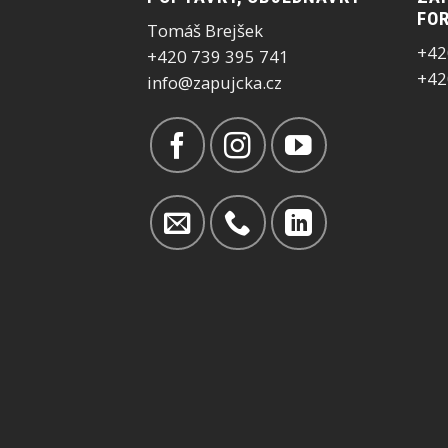
FOR
Tomáš Brejšek
+42
+420 739 395 741
+42
info@zapujcka.cz