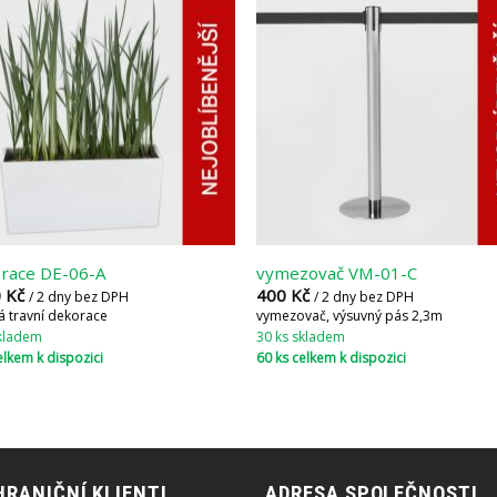
race DE-06-A
vymezovač VM-01-C
0
Kč
400
Kč
/ 2 dny bez DPH
/ 2 dny bez DPH
á travní dekorace
vymezovač, výsuvný pás 2,3m
skladem
30 ks skladem
elkem k dispozici
60 ks celkem k dispozici
RANIČNÍ KLIENTI
ADRESA SPOLEČNOSTI