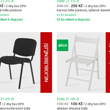
e ZI-35-A
židle ZI-10-B
Kč
300
Kč
250
Kč
/ 2 dny bez DPH
/ 2 dny bez DPH
á židle plastová
barová židle plastová, výškově stavite
skladem
55 ks skladem
elkem k dispozici
55 ks celkem k dispozici
akce
e ZI-09-B
židle ZI-49-A
č
150
Kč
100
Kč
/ 2 dny bez DPH
/ 2 dny bez DPH
něná konferenční židle
skládací dřevěná židle