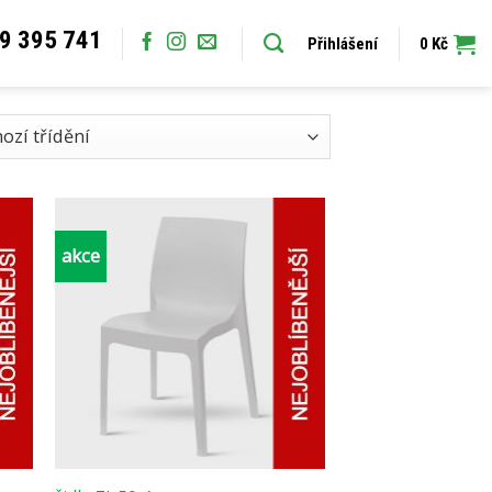
9 395 741
Přihlášení
0
Kč
akce