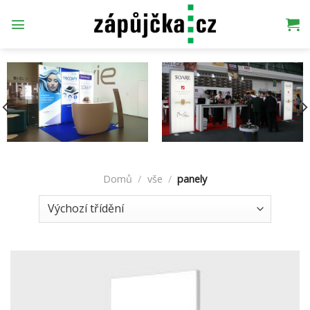
Přeskočit
na
obsah
Domů
/
vše
/
panely