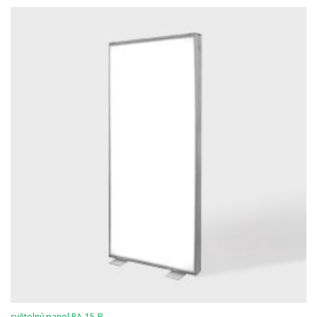
světelný panel PA-15-B