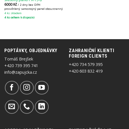
6000
Kč
/ 2 dny bez DPH
prosvětlený samostojný panel oboustranný
4 ks skladem
4 ks celkem k dispozici
POPTÁVKY, OBJEDNÁVKY
ZAHRANIČNÍ KLIENTI
FOREIGN CLIENTS
Tomáš Brejšek
+420 734 579 395
+420 739 395 741
+420 603 832 419
info@zapujcka.cz