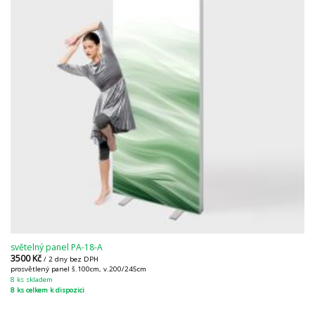
světelný panel PA-18-A
3500
Kč
/ 2 dny bez DPH
prosvětlený panel š.100cm, v.200/245cm
8 ks skladem
8 ks celkem k dispozici