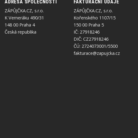
ADRESA SPOLEČNOSTI
FAKTURAČNÍ ÚDAJE
ZÁPŮJČKA.CZ, s.r.o.
ZÁPŮJČKA.CZ, s.r.o.
K Verneráku 490/31
Kořenského 1107/15
148 00 Praha 4
150 00 Praha 5
Česká republika
IČ: 27918246
DIČ: CZ27918246
ČÚ: 2724073001/5500
fakturace@zapujcka.cz