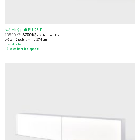
světelný pult PU-25-B
13500
Kč
8700
Kč
/ 2 dny bez DPH
světelný pult lamino 274 cm
5 ks skladem
16 ks celkem k dispozici