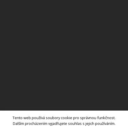
Tento web používá soubory cookie pro správnou funkčnost.
nabídka vybavení
návrhy
inspirace
služby
o firmě
reference
Dalším procházením vyjadřujete souhlas s jejich používáním.
kontakt
obchodní podmínky