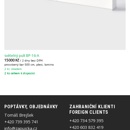
světelný pult BP-16-A
15000
Kč
/ 2 dny bez DPH
prosvícený bar 500 cm, plexi, lamino
2 ks skladem
2 ks celkem k dispozici
POPTÁVKY, OBJEDNÁVKY
ZAHRANIČNÍ KLIENTI
FOREIGN CLIENTS
Tomáš Brejšek
+420 734 579 395
+420 739 395 741
+420 603 832 419
info@zapujcka.cz