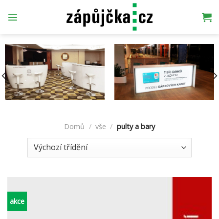
Přeskočit
na
obsah
Domů
/
vše
/
pulty a bary
akce