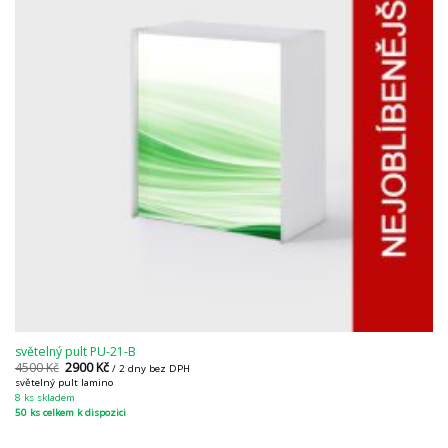
světelný pult PU-21-B
4500
Kč
2900
Kč
/ 2 dny bez DPH
světelný pult lamino
8 ks skladem
50 ks celkem k dispozici