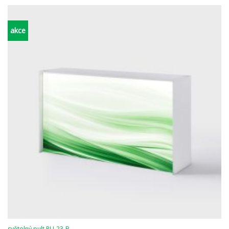
akce
světelný pult PU-23-B