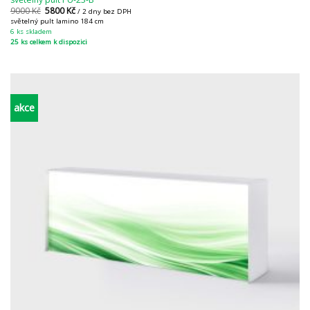
9000
Kč
5800
Kč
/ 2 dny bez DPH
světelný pult lamino 184 cm
6 ks skladem
25 ks celkem k dispozici
akce