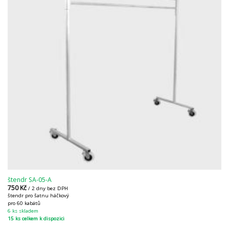
štendr SA-05-A
750
Kč
/ 2 dny bez DPH
štendr pro šatnu háčkový
pro 60 kabátů
6 ks skladem
15 ks celkem k dispozici