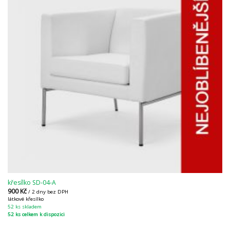
křesílko SD-04-A
900
Kč
/ 2 dny bez DPH
látkové křesílko
52 ks skladem
52 ks celkem k dispozici