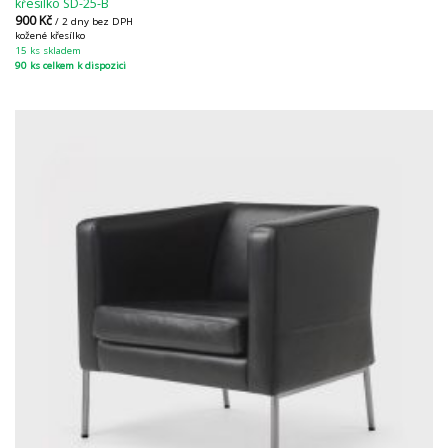
křesílko SD-25-B
900
Kč
/ 2 dny bez DPH
kožené křesílko
15 ks skladem
90 ks celkem k dispozici