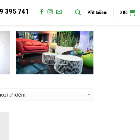
9 395 741
Přihlášení
0
Kč