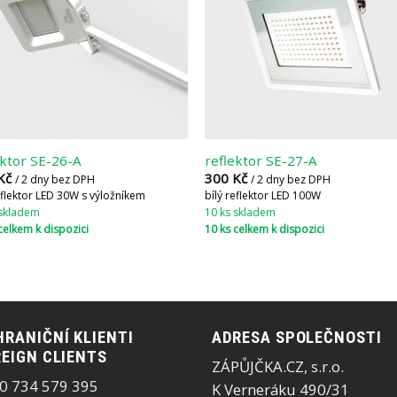
ektor SE-26-A
reflektor SE-27-A
Kč
300
Kč
/ 2 dny bez DPH
/ 2 dny bez DPH
eflektor LED 30W s výložníkem
bílý reflektor LED 100W
 skladem
10 ks skladem
celkem k dispozici
10 ks celkem k dispozici
RANIČNÍ KLIENTI
ADRESA SPOLEČNOSTI
EIGN CLIENTS
ZÁPŮJČKA.CZ, s.r.o.
0 734 579 395
K Verneráku 490/31