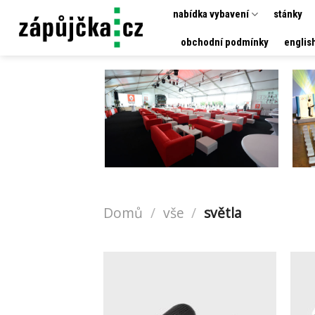
Přeskočit
nabídka vybavení
stánky
na
obchodní podmínky
englis
obsah
Domů
/
vše
/
světla