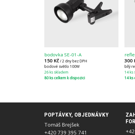
bodovka SE-01-A
refl
150
Kč
300
/ 2 dny bez DPH
bodové světlo 100W
bílý r
26 ks skladem
14 ks
80 ks celkem k dispozici
14 ks 
POPTÁVKY, OBJEDNÁVKY
ZAH
FOR
Tomáš Brejšek
+42
+420 739 395 741