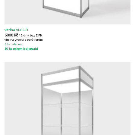
vitrína VI-02-B
6000
Kč
/ 2 dny bez DPH
vitrína vysoká s osvětlením
4 ks skladem
30 ks celkem k dispozici