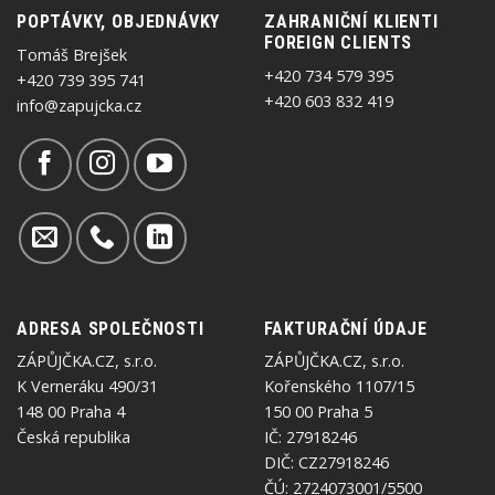
POPTÁVKY, OBJEDNÁVKY
ZAHRANIČNÍ KLIENTI
FOREIGN CLIENTS
Tomáš Brejšek
+420 734 579 395
+420 739 395 741
+420 603 832 419
info@zapujcka.cz
ADRESA SPOLEČNOSTI
FAKTURAČNÍ ÚDAJE
ZÁPŮJČKA.CZ, s.r.o.
ZÁPŮJČKA.CZ, s.r.o.
K Verneráku 490/31
Kořenského 1107/15
148 00 Praha 4
150 00 Praha 5
Česká republika
IČ: 27918246
DIČ: CZ27918246
ČÚ: 2724073001/5500