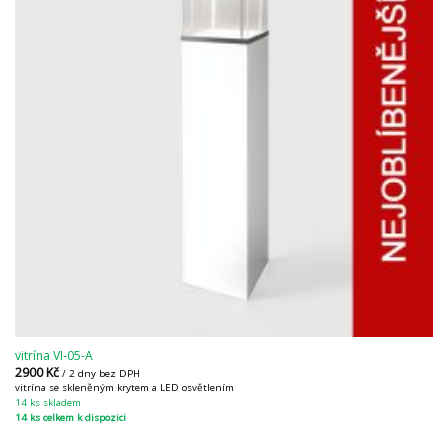
vitrína VI-05-A
2900
Kč
/ 2 dny bez DPH
vitrína se skleněným krytem a LED osvětlením
14 ks skladem
14 ks celkem k dispozici