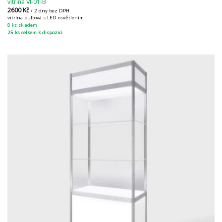
vitrína VI-01-B
2600
Kč
/ 2 dny bez DPH
vitrína pultová s LED osvětlením
8 ks skladem
25 ks celkem k dispozici