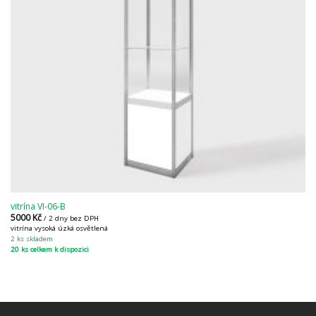
vitrína VI-06-B
5000
Kč
/ 2 dny bez DPH
vitrína vysoká úzká osvětlená
2 ks skladem
20 ks celkem k dispozici