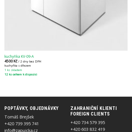
kuchyňka KV-09-A
4500
Kč
/ 2 dny bez DPH
kuchyňka s dřezem
1 ks skladem
12 ks celkem k dispozici
POPTÁVKY, OBJEDNÁVKY
ZAHRANIČNÍ KLIENTI
FOREIGN CLIENTS
Tomáš Brejšek
+420 734 579 395
+420 739 395 741
+420 603 832 419
info@zapujcka.cz