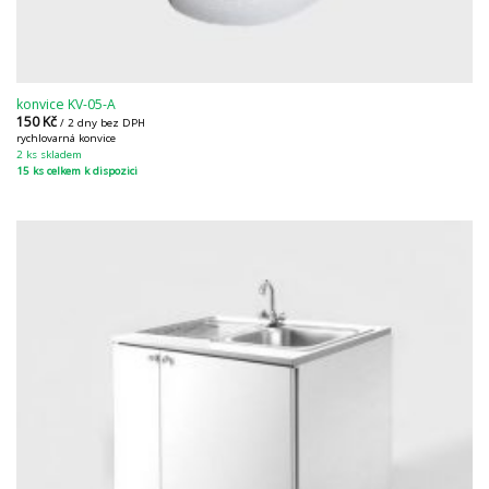
konvice KV-05-A
150
Kč
/ 2 dny bez DPH
rychlovarná konvice
2 ks skladem
15 ks celkem k dispozici