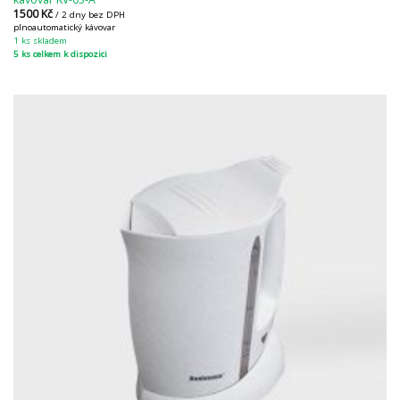
1500
Kč
/ 2 dny bez DPH
plnoautomatický kávovar
1 ks skladem
5 ks celkem k dispozici