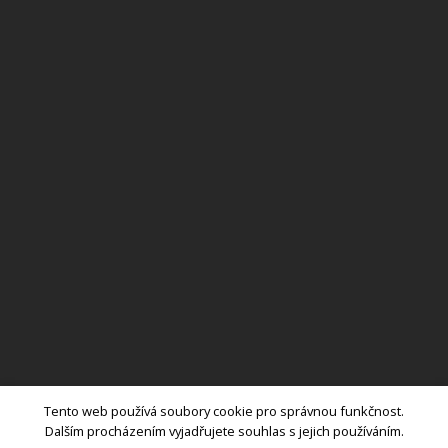
Tento web používá soubory cookie pro správnou funkčnost.
nabídka vybavení
návrhy
inspirace
služby
o firmě
reference
Dalším procházením vyjadřujete souhlas s jejich používáním.
kontakt
obchodní podmínky