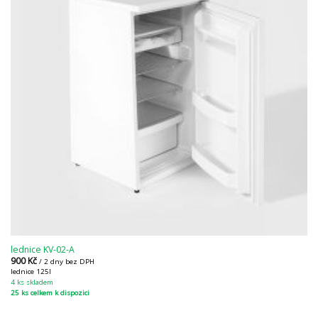
lednice KV-02-A
900
Kč
/ 2 dny bez DPH
lednice 125l
4 ks skladem
25 ks celkem k dispozici