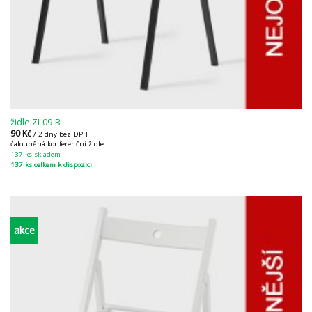
židle ZI-09-B
90
Kč
/ 2 dny bez DPH
čalouněná konferenční židle
137 ks skladem
137 ks celkem k dispozici
akce