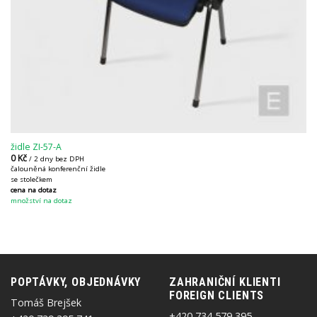
židle ZI-57-A
0
Kč
/ 2 dny bez DPH
čalouněná konferenční židle
se stolečkem
cena na dotaz
množství na dotaz
POPTÁVKY, OBJEDNÁVKY
ZAHRANIČNÍ KLIENTI
FOREIGN CLIENTS
Tomáš Brejšek
+420 734 579 395