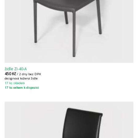
židle ZI-40-A
450
Kč
/ 2 dny bez DPH
designová kožená židle
17 ks skladem
17 ks celkem k dispozici