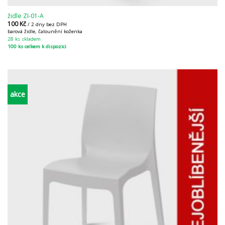
židle ZI-01-A
100
Kč
/ 2 dny bez DPH
barová židle, čalounění koženka
28 ks skladem
100 ks celkem k dispozici
akce