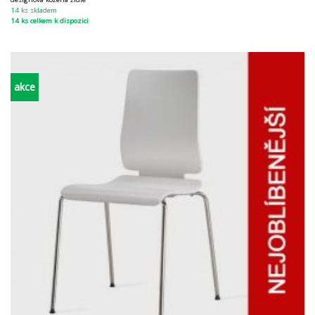
14 ks skladem
14 ks celkem k dispozici
akce