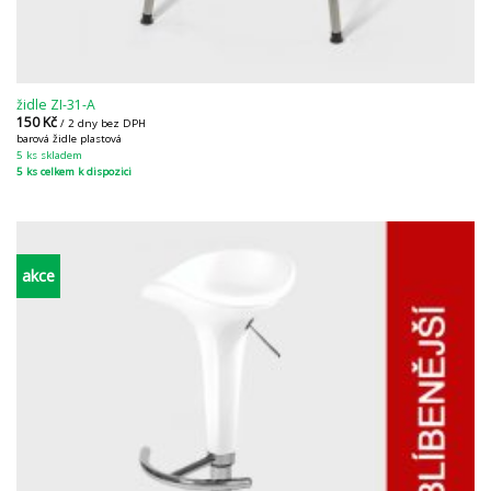
židle ZI-31-A
150
Kč
/ 2 dny bez DPH
barová židle plastová
5 ks skladem
5 ks celkem k dispozici
akce