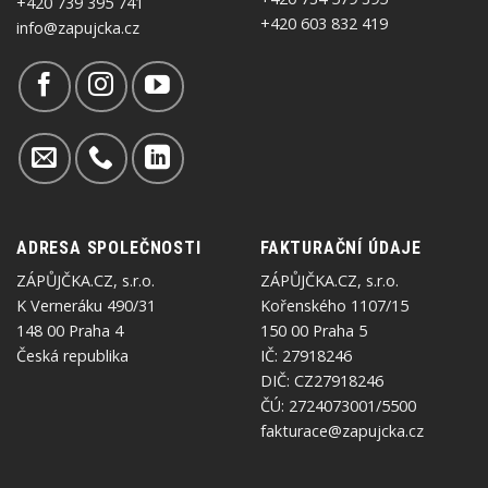
+420 739 395 741
+420 603 832 419
info@zapujcka.cz
ADRESA SPOLEČNOSTI
FAKTURAČNÍ ÚDAJE
ZÁPŮJČKA.CZ, s.r.o.
ZÁPŮJČKA.CZ, s.r.o.
K Verneráku 490/31
Kořenského 1107/15
148 00 Praha 4
150 00 Praha 5
Česká republika
IČ: 27918246
DIČ: CZ27918246
ČÚ: 2724073001/5500
fakturace@zapujcka.cz