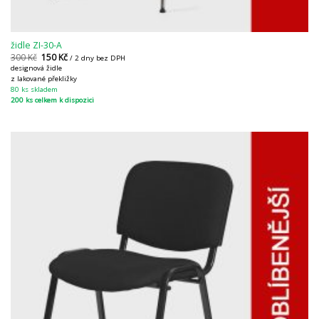
židle ZI-30-A
300
Kč
150
Kč
/ 2 dny bez DPH
designová židle
z lakované překližky
80 ks skladem
200 ks celkem k dispozici