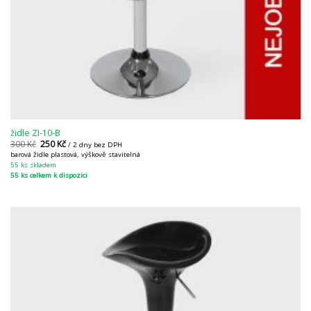
židle ZI-10-B
300
Kč
250
Kč
/ 2 dny bez DPH
barová židle plastová, výškově stavitelná
55 ks skladem
55 ks celkem k dispozici