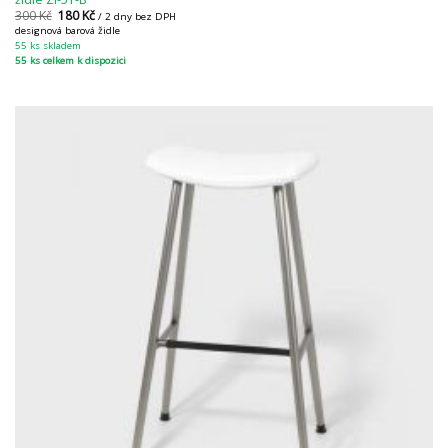
300
Kč
180
Kč
/ 2 dny bez DPH
designová barová židle
55 ks skladem
55 ks celkem k dispozici