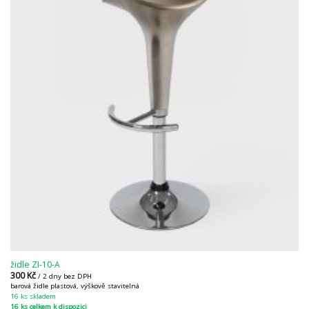
židle ZI-10-A
300
Kč
/ 2 dny bez DPH
barová židle plastová, výškově stavitelná
16 ks skladem
16 ks celkem k dispozici