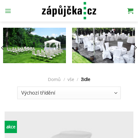
Přeskočit
na
obsah
Domů
/
vše
/
židle
akce