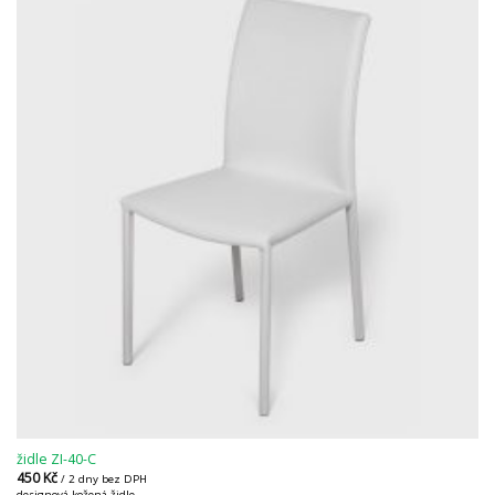
židle ZI-40-C
450
Kč
/ 2 dny bez DPH
designová kožená židle