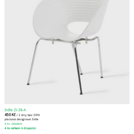
židle ZI-38-A
450
Kč
/ 2 dny bez DPH
plastová designová židle
4 ks skladem
4 ks celkem k dispozici