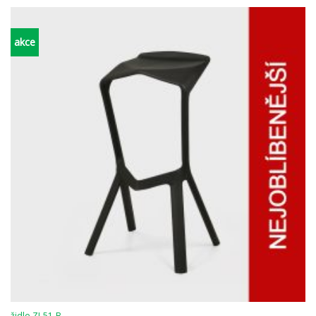
akce
židle ZI-51-B