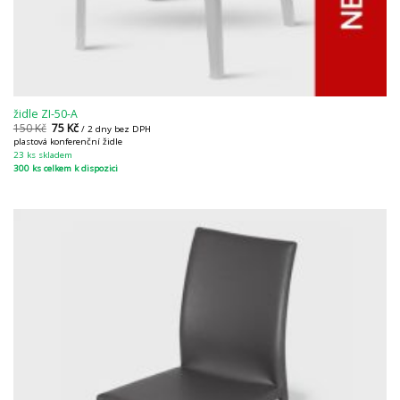
židle ZI-50-A
150
Kč
75
Kč
/ 2 dny bez DPH
plastová konferenční židle
23 ks skladem
300 ks celkem k dispozici