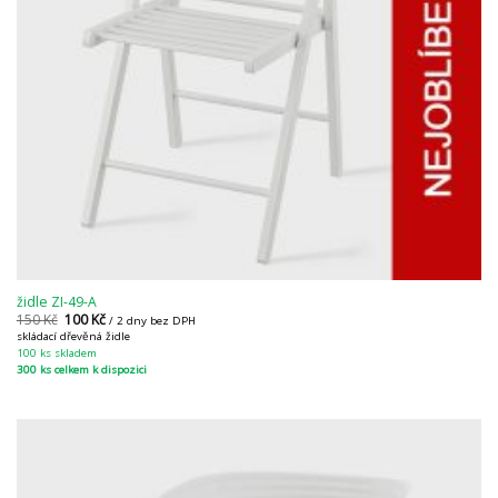
židle ZI-49-A
150
Kč
100
Kč
/ 2 dny bez DPH
skládací dřevěná židle
100 ks skladem
300 ks celkem k dispozici