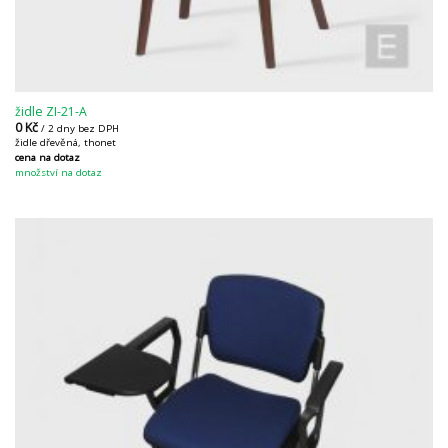
židle ZI-21-A
0
Kč
/ 2 dny bez DPH
židle dřevěná, thonet
cena na dotaz
množství na dotaz