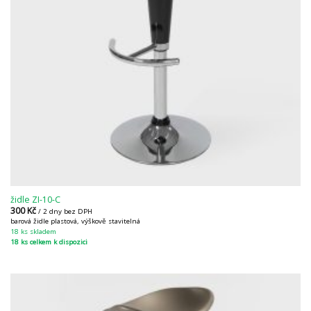
židle ZI-10-C
300
Kč
/ 2 dny bez DPH
barová židle plastová, výškově stavitelná
18 ks skladem
18 ks celkem k dispozici