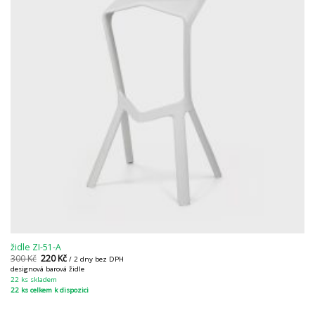
židle ZI-51-A
300
Kč
220
Kč
/ 2 dny bez DPH
designová barová židle
22 ks skladem
22 ks celkem k dispozici