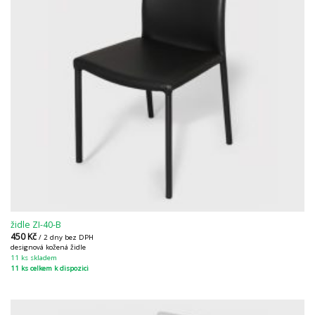
židle ZI-40-B
450
Kč
/ 2 dny bez DPH
designová kožená židle
11 ks skladem
11 ks celkem k dispozici