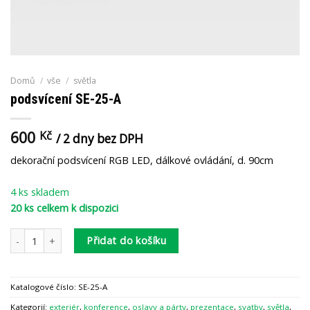
Domů
/
vše
/
světla
podsvícení SE-25-A
600
Kč
/ 2 dny bez DPH
dekorační podsvícení RGB LED, dálkové ovládání, d. 90cm
4 ks skladem
20 ks celkem k dispozici
podsvícení SE-25-A množství
Přidat do košíku
Katalogové číslo:
SE-25-A
Kategorií:
exteriér
,
konference
,
oslavy a párty
,
prezentace
,
svatby
,
světla
,