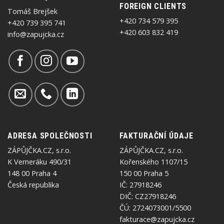
FOREIGN CLIENTS
Tomáš Brejšek
+420 734 579 395
+420 739 395 741
+420 603 832 419
info@zapujcka.cz
ADRESA SPOLEČNOSTI
FAKTURAČNÍ ÚDAJE
ZÁPŮJČKA.CZ, s.r.o.
ZÁPŮJČKA.CZ, s.r.o.
K Verneráku 490/31
Kořenského 1107/15
148 00 Praha 4
150 00 Praha 5
Česká republika
IČ: 27918246
DIČ: CZ27918246
ČÚ: 2724073001/5500
fakturace@zapujcka.cz