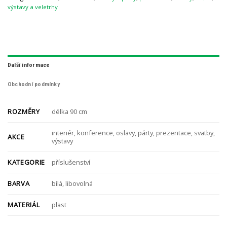
výstavy a veletrhy
Další informace
Obchodní podmínky
ROZMĚRY
délka 90 cm
interiér, konference, oslavy, párty, prezentace, svatby,
AKCE
výstavy
KATEGORIE
příslušenství
BARVA
bílá, libovolná
MATERIÁL
plast