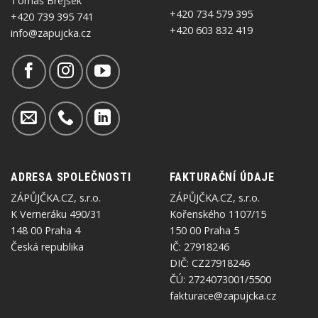
Tomáš Brejšek
+420 734 579 395
+420 739 395 741
+420 603 832 419
info@zapujcka.cz
ADRESA SPOLEČNOSTI
FAKTURAČNÍ ÚDAJE
ZÁPŮJČKA.CZ, s.r.o.
ZÁPŮJČKA.CZ, s.r.o.
K Verneráku 490/31
Kořenského 1107/15
148 00 Praha 4
150 00 Praha 5
Česká republika
IČ: 27918246
DIČ: CZ27918246
ČÚ: 2724073001/5500
fakturace@zapujcka.cz