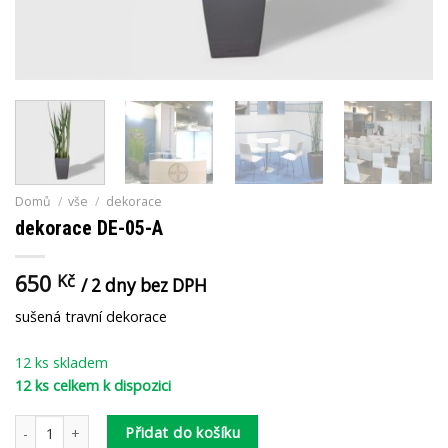
Domů
/
vše
/
dekorace
dekorace DE-05-A
650
Kč
/ 2 dny bez DPH
sušená travní dekorace
12 ks skladem
12 ks celkem k dispozici
dekorace DE-05-A množství
Přidat do košíku