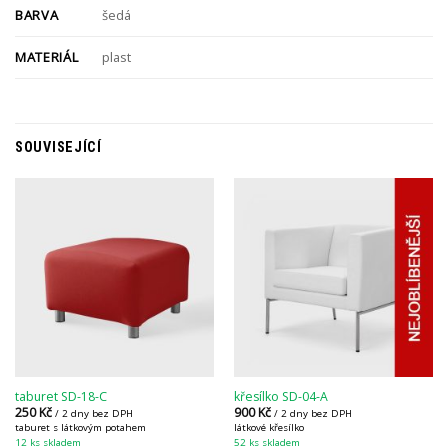
BARVA
šedá
MATERIÁL
plast
SOUVISEJÍCÍ
taburet SD-18-C
křesílko SD-04-A
250
Kč
900
Kč
/ 2 dny bez DPH
/ 2 dny bez DPH
taburet s látkovým potahem
látkové křesílko
12 ks skladem
52 ks skladem