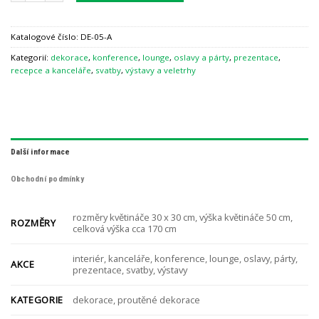
Katalogové číslo:
DE-05-A
Kategorií:
dekorace
,
konference
,
lounge
,
oslavy a párty
,
prezentace
,
recepce a kanceláře
,
svatby
,
výstavy a veletrhy
Další informace
Obchodní podmínky
rozměry květináče 30 x 30 cm, výška květináče 50 cm,
ROZMĚRY
celková výška cca 170 cm
interiér, kanceláře, konference, lounge, oslavy, párty,
AKCE
prezentace, svatby, výstavy
KATEGORIE
dekorace, proutěné dekorace