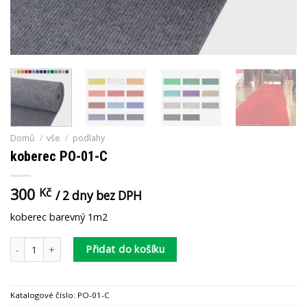
Domů
/
vše
/
podlahy
koberec PO-01-C
300
Kč
/ 2 dny bez DPH
koberec barevný 1m2
koberec PO-01-C množství
Přidat do košíku
Katalogové číslo:
PO-01-C