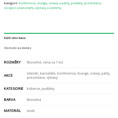
Kategorií:
konference
,
lounge
,
oslavy a párty
,
podlahy
,
prezentace
,
recepce a kanceláře
,
výstavy a veletrhy
Další informace
Obchodní podmínky
ROZMĚRY
libovolné, cena za 1 m2
interiér, kanceláře, konference, lounge, oslavy, párty,
AKCE
prezentace, výstavy
KATEGORIE
koberce, podlahy
BARVA
libovolná
MATERIÁL
textil