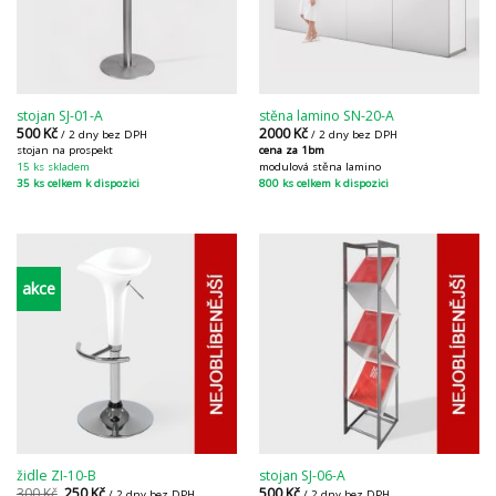
stojan SJ-01-A
stěna lamino SN-20-A
500
Kč
2000
Kč
/ 2 dny bez DPH
/ 2 dny bez DPH
stojan na prospekt
cena za 1bm
15 ks skladem
modulová stěna lamino
35 ks celkem k dispozici
800 ks celkem k dispozici
akce
židle ZI-10-B
stojan SJ-06-A
300
Kč
250
Kč
500
Kč
/ 2 dny bez DPH
/ 2 dny bez DPH