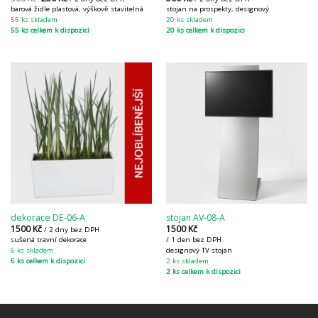
barová židle plastová, výškově stavitelná
stojan na prospekty, designový
55 ks skladem
20 ks skladem
55 ks celkem k dispozici
20 ks celkem k dispozici
dekorace DE-06-A
stojan AV-08-A
1500
Kč
1500
Kč
/ 2 dny bez DPH
sušená travní dekorace
/ 1 den bez DPH
6 ks skladem
designový TV stojan
6 ks celkem k dispozici
2 ks skladem
2 ks celkem k dispozici