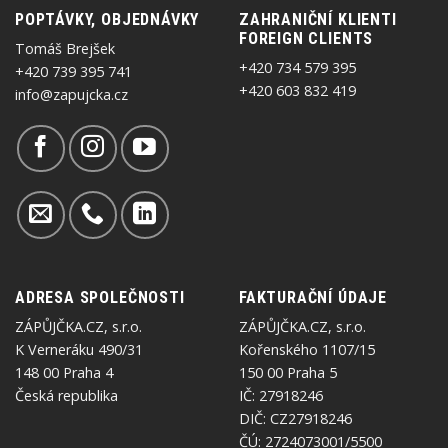
POPTÁVKY, OBJEDNÁVKY
ZAHRANIČNÍ KLIENTI
FOREIGN CLIENTS
Tomáš Brejšek
+420 734 579 395
+420 739 395 741
+420 603 832 419
info@zapujcka.cz
ADRESA SPOLEČNOSTI
FAKTURAČNÍ ÚDAJE
ZÁPŮJČKA.CZ, s.r.o.
ZÁPŮJČKA.CZ, s.r.o.
K Verneráku 490/31
Kořenského 1107/15
148 00 Praha 4
150 00 Praha 5
Česká republika
IČ: 27918246
DIČ: CZ27918246
ČÚ: 2724073001/5500