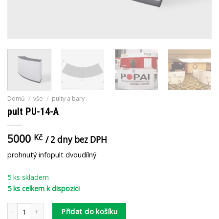
Domů
/
vše
/
pulty a bary
pult PU-14-A
5000
Kč
/ 2 dny bez DPH
prohnutý infopult dvoudílný
5 ks skladem
5 ks celkem k dispozici
pult PU-14-A množství
Přidat do košíku