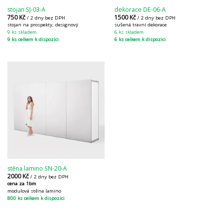
stojan SJ-03-A
dekorace DE-06-A
750
Kč
1500
Kč
/ 2 dny bez DPH
/ 2 dny bez DPH
stojan na prospekty, designový
sušená travní dekorace
9 ks skladem
6 ks skladem
9 ks celkem k dispozici
6 ks celkem k dispozici
stěna lamino SN-20-A
2000
Kč
/ 2 dny bez DPH
cena za 1bm
modulová stěna lamino
800 ks celkem k dispozici