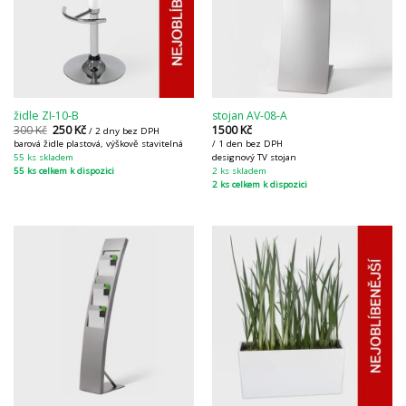
židle ZI-10-B
stojan AV-08-A
300
Kč
250
Kč
1500
Kč
/ 2 dny bez DPH
barová židle plastová, výškově stavitelná
/ 1 den bez DPH
55 ks skladem
designový TV stojan
55 ks celkem k dispozici
2 ks skladem
2 ks celkem k dispozici