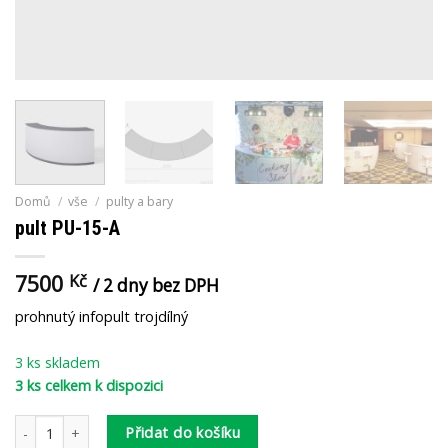
Domů
/
vše
/
pulty a bary
pult PU-15-A
7500
Kč
/ 2 dny bez DPH
prohnutý infopult trojdílný
3 ks skladem
3 ks celkem k dispozici
pult PU-15-A množství
Přidat do košíku