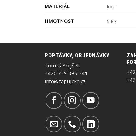
MATERIÁL
kov
HMOTNOST
5 kg
POPTÁVKY, OBJEDNÁVKY
ZAH
FOR
Tomáš Brejšek
+42
+420 739 395 741
+42
info@zapujcka.cz