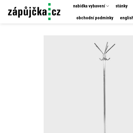
Přeskočit
nabídka vybavení
stánky
na
obchodní podmínky
englis
obsah