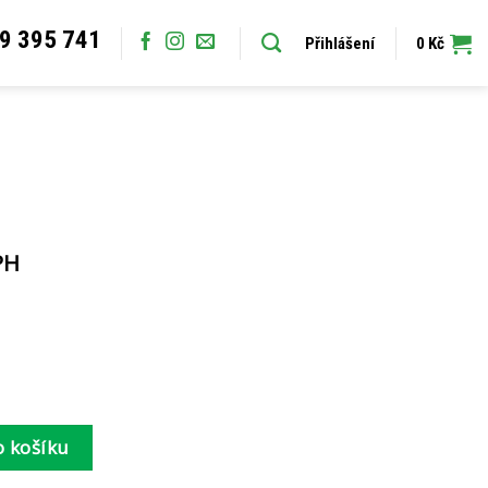
9 395 741
Přihlášení
0
Kč
PH
o košíku