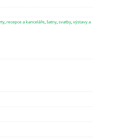
rty
,
recepce a kanceláře
,
šatny
,
svatby
,
výstavy a