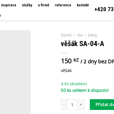
inspirace
služby
o firmě
reference
kontakt
+420 73
h
Domů
/
vše
/
šatny
věšák SA-04-A
150
Kč
/ 2 dny bez D
věšák
4 ks skladem
50 ks celkem k dispozici
věšák SA-04-A množství
Přidat d