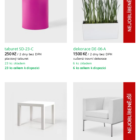
taburet SD-23-C
dekorace DE-06-A
250
Kč
1500
Kč
/ 2 dny bez DPH
/ 2 dny bez DPH
plastový taburet
sušená travní dekorace
23 ks skladem
6 ks skladem
23 ks celkem k dispozici
6 ks celkem k dispozici