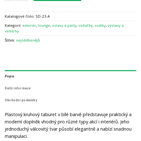
Katalogové číslo:
SD-23-A
Kategorií:
exteriér
,
lounge
,
oslavy a párty
,
sedačky
,
svatby
,
výstavy a
veletrhy
Štítek:
nejoblíbenější
Popis
Další informace
Obchodní podmínky
Plastový kruhový taburet v bílé barvě představuje praktický a
moderní doplněk vhodný pro různé typy akcí i interiérů. Jeho
jednoduchý válcovitý tvar působí elegantně a nabízí snadnou
manipulaci.