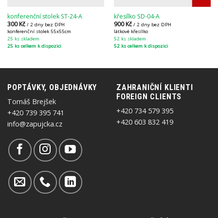
konferenční stolek ST-24-A
křesílko SD-04-A
300
Kč
900
Kč
/ 2 dny bez DPH
/ 2 dny bez DPH
konferenční stolek 55x55cm
látkové křesílko
25 ks skladem
52 ks skladem
25 ks celkem k dispozici
52 ks celkem k dispozici
POPTÁVKY, OBJEDNÁVKY
ZAHRANIČNÍ KLIENTI
FOREIGN CLIENTS
Tomáš Brejšek
+420 734 579 395
+420 739 395 741
+420 603 832 419
info@zapujcka.cz