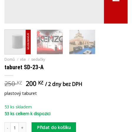
Domů
/
vše
/
sedačky
taburet SD-23-A
250
200
Kč
Kč
/ 2 dny bez DPH
plastový taburet
53 ks skladem
53 ks celkem k dispozici
taburet SD-23-A množství
Přidat do košíku