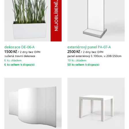
dekorace DE-06-A
exteriérový panel PA-07-A
1500
Kč
2500
Kč
/ 2 dny bez DPH
/ 2 dny bez DPH
sušená travní dekorace
panel exteriérový š.100cm, v.208/250cm
6 ks skladem
10 ks skladem
6 ks celkem k dispozici
50 ks celkem k dispozici