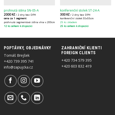
prohnutá stěna SN-05-A
konferenční stolek ST-24-A
2000
Kč
300
Kč
/ 2 dny bez DPH
/ 2 dny bez DPH
cena za 1 segment
konferenční stolek 55x55cm
prohnutá segmentová stěna vlna v.200cm
25 ks skladem
12 ks celkem k dispozici
25 ks celkem k dispozici
POPTÁVKY, OBJEDNÁVKY
ZAHRANIČNÍ KLIENTI
FOREIGN CLIENTS
Tomáš Brejšek
+420 734 579 395
+420 739 395 741
+420 603 832 419
info@zapujcka.cz