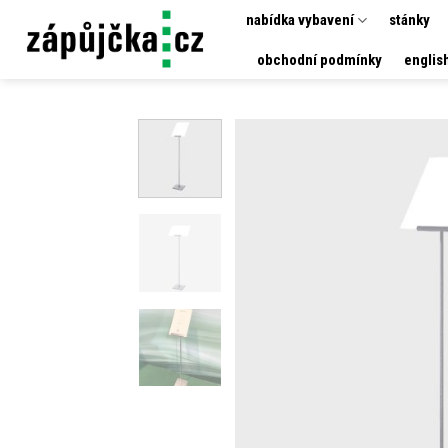
Přeskočit
nabídka vybavení
stánky
na
obchodní podmínky
englis
obsah