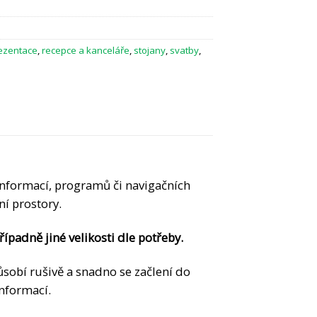
ezentace
,
recepce a kanceláře
,
stojany
,
svatby
,
 informací, programů či navigačních
ní prostory.
ípadně jiné velikosti dle potřeby.
ůsobí rušivě a snadno se začlení do
informací.