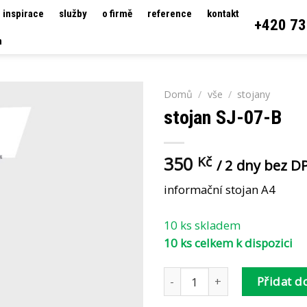
inspirace
služby
o firmě
reference
kontakt
+420 73
h
Domů
/
vše
/
stojany
stojan SJ-07-B
350
Kč
/ 2 dny bez D
informační stojan A4
10 ks skladem
10 ks celkem k dispozici
stojan SJ-07-B množství
Přidat d