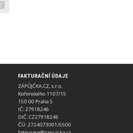
FAKTURAČNÍ ÚDAJE
ZÁPŮJČKA.CZ, s.r.o.
Kořenského 1107/15
150 00 Praha 5
IČ: 27918246
DIČ: CZ27918246
ČÚ: 2724073001/5500
fakturace@zapujcka.cz