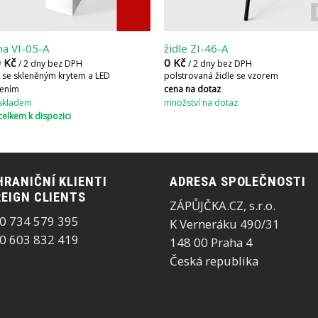
ína VI-05-A
židle ZI-46-A
0
Kč
0
Kč
/ 2 dny bez DPH
/ 2 dny bez DPH
a se skleněným krytem a LED
polstrovaná židle se vzorem
lením
cena na dotaz
 skladem
množství na dotaz
celkem k dispozici
RANIČNÍ KLIENTI
ADRESA SPOLEČNOSTI
EIGN CLIENTS
ZÁPŮJČKA.CZ, s.r.o.
0 734 579 395
K Verneráku 490/31
0 603 832 419
148 00 Praha 4
Česká republika