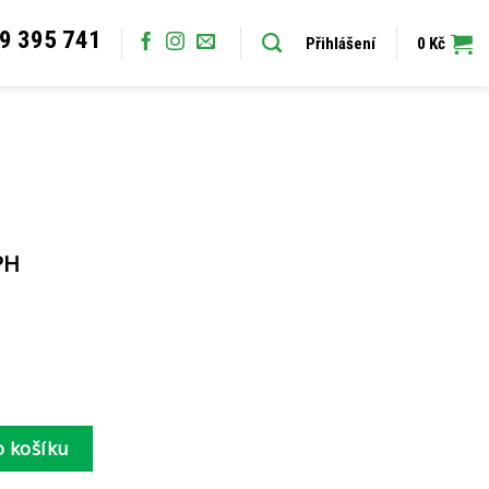
9 395 741
Přihlášení
0
Kč
PH
o košíku