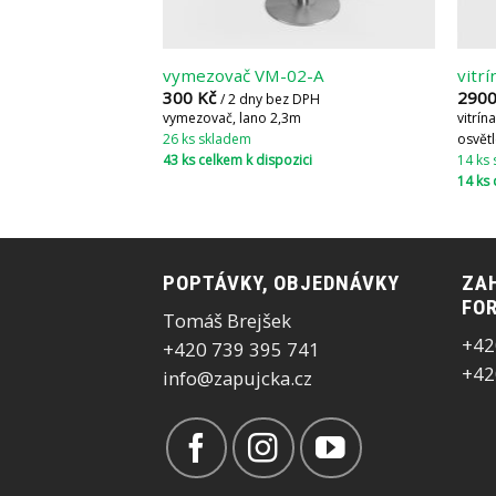
vymezovač VM-02-A
vitr
300
Kč
290
/ 2 dny bez DPH
vymezovač, lano 2,3m
vitrín
26 ks skladem
osvět
43 ks celkem k dispozici
14 ks
14 ks 
POPTÁVKY, OBJEDNÁVKY
ZAH
FOR
Tomáš Brejšek
+42
+420 739 395 741
+42
info@zapujcka.cz