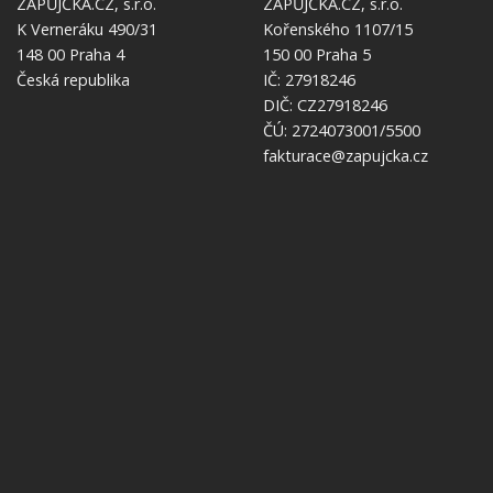
ZÁPŮJČKA.CZ, s.r.o.
ZÁPŮJČKA.CZ, s.r.o.
K Verneráku 490/31
Kořenského 1107/15
148 00 Praha 4
150 00 Praha 5
Česká republika
IČ: 27918246
DIČ: CZ27918246
ČÚ: 2724073001/5500
fakturace@zapujcka.cz