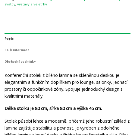
svatby
,
výstavy a veletrhy
Popis
Další informace
Obchodní podmínky
Konferenční stolek z bílého lamina se skleněnou deskou je
elegantním a funkčním doplňkem pro lounge, salonky, jednací
prostory či odpočinkové zóny. Spojuje jednoduchý design s
kvalitními materiály.
Délka stolku je 80 cm, šířka 80 cm a výška 45 cm.
Stolek působí lehce a moderně, přičemž jeho robustní základ z
lamina zajišťuje stabilitu a pevnost. Je vyroben z odolného
bílého lamina a horní deska z čirého bezpečnostního skla. Díky