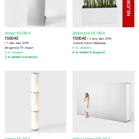
stojan AV-08-A
dekorace DE-06-A
1500
Kč
1500
Kč
/ 2 dny bez DPH
/ 1 den bez DPH
sušená travní dekorace
designový TV stojan
6 ks skladem
2 ks skladem
6 ks celkem k dispozici
2 ks celkem k dispozici
lampa SE-20-A
stěna lamino SN-20-A