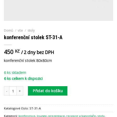
Domů
/
vše
/
stoly
konferenční stolek ST-31-A
450
Kč
/ 2 dny bez DPH
konferenční stolek 80x80cm
6 ks skladem
6 ks celkem k dispozici
konferenční stolek ST-31-A množství
Přidat do košíku
Katalogové číslo:
ST-31-A
Kategorií:
konference
,
lounge
,
prezentace
,
recepce a kanceláře
,
stoly
,