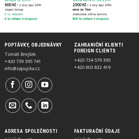
600
Kč
2000
Kč
/ 2 dny bez DPH
/ 2 dny bez DPH
stojací lampa
cena za 1bm
6 ks skladem
modulová stěna lamino
6 ks celkem k dispozici
800 ks celkem k dispozici
POPTÁVKY, OBJEDNÁVKY
ZAHRANIČNÍ KLIENTI
FOREIGN CLIENTS
Tomáš Brejšek
+420 734 579 395
+420 739 395 741
+420 603 832 419
info@zapujcka.cz
ADRESA SPOLEČNOSTI
FAKTURAČNÍ ÚDAJE