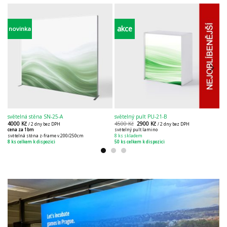
akce
novinka
světelná stěna SN-25-A
světelný pult PU-21-B
ži
4000
Kč
4500
Kč
2900
Kč
3
/ 2 dny bez DPH
/ 2 dny bez DPH
cena za 1bm
světelný pult lamino
ba
světelná stěna z-frame v.200/250cm
8 ks skladem
55
8 ks celkem k dispozici
50 ks celkem k dispozici
55