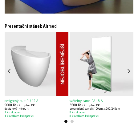
Prezentační stánek Airmed
designový pult PU-12-A
světelný panel PA-18-A
9000
Kč
3500
Kč
/ 2 dny bez DPH
/ 2 dny bez DPH
designový info pult
prosvětlený panel š.100cm, v.200/245cm
1 ks skladem
8 ks skladem
1 ks celkem k dispozici
8 ks celkem k dispozici