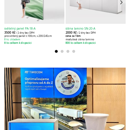
světelný panel PA-18-A
stěna lamino SN-20-A
sv
3500
Kč
2000
Kč
4
/ 2 dny bez DPH
/ 2 dny bez DPH
prosvětlený panel š.100cm, v.200/245cm
cena za 1bm
sv
8 ks skladem
modulová stěna lamino
8 
8 ks celkem k dispozici
800 ks celkem k dispozici
50