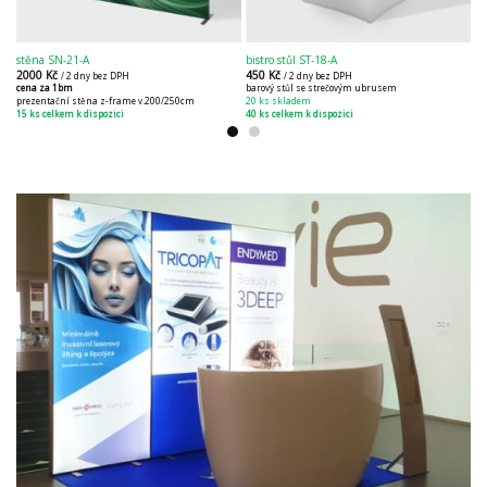
stěna SN-21-A
bistro stůl ST-18-A
2000
Kč
450
Kč
/ 2 dny bez DPH
/ 2 dny bez DPH
cena za 1bm
barový stůl se strečovým ubrusem
prezentační stěna z-frame v.200/250cm
20 ks skladem
15 ks celkem k dispozici
40 ks celkem k dispozici