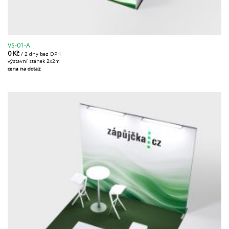
VS-01-A
0
Kč
/ 2 dny bez DPH
výstavní stánek 2x2m
cena na dotaz