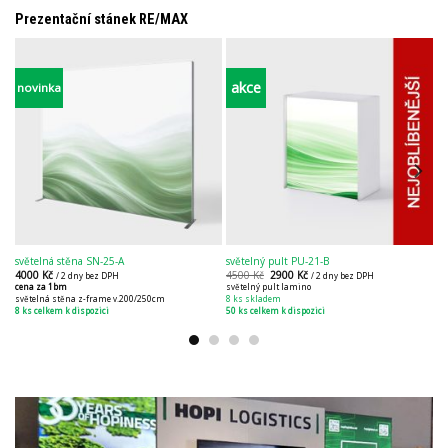
Prezentační stánek RE/MAX
akce
novinka
světelná stěna SN-25-A
světelný pult PU-21-B
ko
4000
Kč
4500
Kč
2900
Kč
3
/ 2 dny bez DPH
/ 2 dny bez DPH
cena za 1bm
světelný pult lamino
ko
světelná stěna z-frame v.200/250cm
8 ks skladem
8 ks celkem k dispozici
50 ks celkem k dispozici