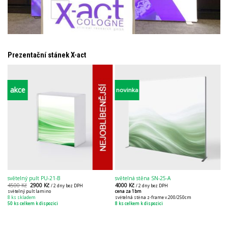
Prezentační stánek X-act
akce
novinka
světelný pult PU-21-B
světelná stěna SN-25-A
4500
Kč
2900
Kč
4000
Kč
/ 2 dny bez DPH
/ 2 dny bez DPH
světelný pult lamino
cena za 1bm
8 ks skladem
světelná stěna z-frame v.200/250cm
50 ks celkem k dispozici
8 ks celkem k dispozici