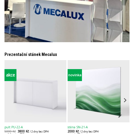
Prezentační stánek Mecalux
akce
novinka
pult PU-22-A
stěna SN-21-A
st
5000
Kč
3800
Kč
2000
Kč
4
/ 2 dny bez DPH
/ 2 dny bez DPH