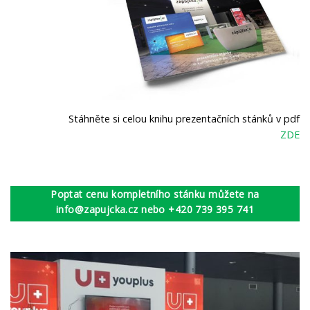
Stáhněte si celou knihu prezentačních stánků v pdf
ZDE
Poptat cenu kompletního stánku můžete na
info@zapujcka.cz nebo +420 739 395 741