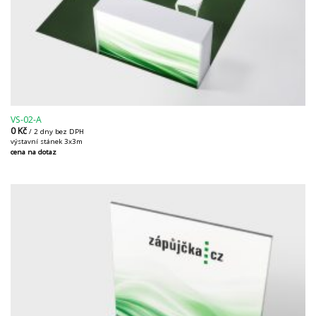
VS-02-A
0
Kč
/ 2 dny bez DPH
výstavní stánek 3x3m
cena na dotaz