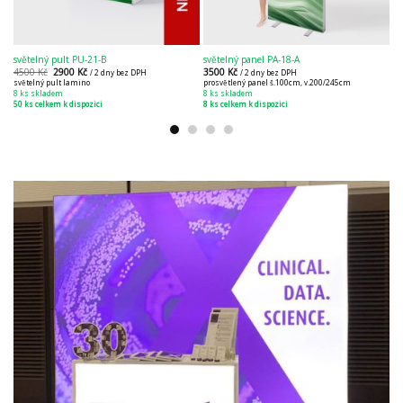
světelný pult PU-21-B
světelný panel PA-18-A
st
4500
Kč
2900
Kč
3500
Kč
2
/ 2 dny bez DPH
/ 2 dny bez DPH
světelný pult lamino
prosvětlený panel š.100cm, v.200/245cm
ce
8 ks skladem
8 ks skladem
mo
50 ks celkem k dispozici
8 ks celkem k dispozici
80