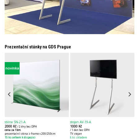
Prezentační stánky na GDS Prague
novinka
stěna SN-21-A
stojan AV-19-A
2000
Kč
1000
Kč
/ 2 dny bez DPH
cena za 1bm
/ 1 den bez DPH
prezentační stěna z-frame v.200/250cm
TV stojan
15 ks celkem k dispozici
6 ks skladem