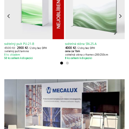
světelný pult PU-21-B
světelná stěna SN-25-A
4500
Kč
2900
Kč
4000
Kč
/ 2 dny bez DPH
/ 2 dny bez DPH
světelný pult lamino
cena za 1bm
8 ks skladem
světelná stěna z-frame v.200/250cm
50 ks celkem k dispozici
8 ks celkem k dispozici