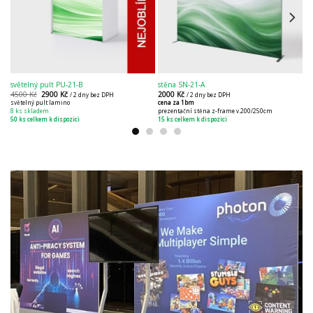
světelný pult PU-21-B
stěna SN-21-A
sv
4500
Kč
2900
Kč
2000
Kč
3
/ 2 dny bez DPH
/ 2 dny bez DPH
světelný pult lamino
cena za 1bm
pr
8 ks skladem
prezentační stěna z-frame v.200/250cm
8 
50 ks celkem k dispozici
15 ks celkem k dispozici
8 