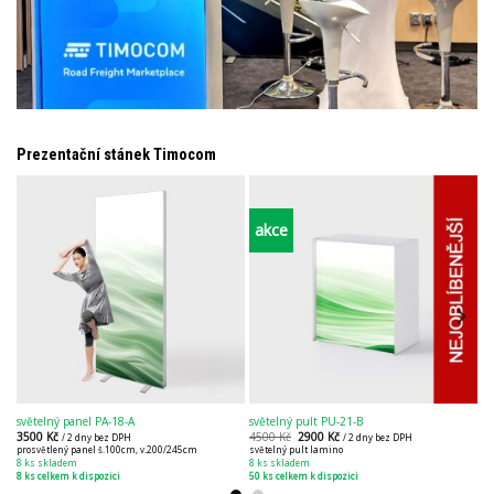
Prezentační stánek Timocom
akce
světelný panel PA-18-A
světelný pult PU-21-B
bi
3500
Kč
4500
Kč
2900
Kč
4
/ 2 dny bez DPH
/ 2 dny bez DPH
prosvětlený panel š.100cm, v.200/245cm
světelný pult lamino
ba
8 ks skladem
8 ks skladem
20
8 ks celkem k dispozici
50 ks celkem k dispozici
40