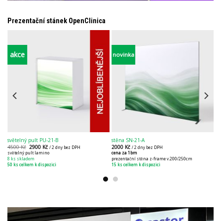
Prezentační stánek OpenClinica
akce
novinka
světelný pult PU-21-B
stěna SN-21-A
4500
Kč
2900
Kč
2000
Kč
/ 2 dny bez DPH
/ 2 dny bez DPH
světelný pult lamino
cena za 1bm
8 ks skladem
prezentační stěna z-frame v.200/250cm
50 ks celkem k dispozici
15 ks celkem k dispozici