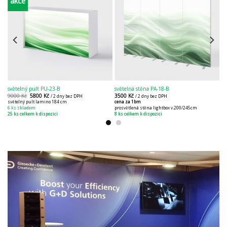
akce
světelný pult PU-23-B
světelná stěna PA-18-B
9000
Kč
5800
Kč
3500
Kč
/ 2 dny bez DPH
/ 2 dny bez DPH
světelný pult lamino 184 cm
cena za 1bm
6 ks skladem
prosvětlená stěna lightbox v.200/245cm
25 ks celkem k dispozici
8 ks celkem k dispozici