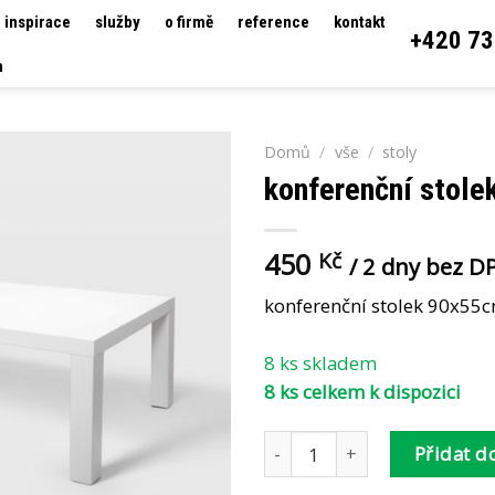
inspirace
služby
o firmě
reference
kontakt
+420 73
h
Domů
/
vše
/
stoly
konferenční stole
450
Kč
/ 2 dny bez D
konferenční stolek 90x55
8 ks skladem
8 ks celkem k dispozici
konferenční stolek ST-22-A 
Přidat d