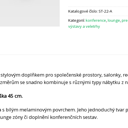
Katalogové číslo:
ST-22-A
Kategorií:
konference
,
lounge
,
pre
výstavy a veletrhy
 a stylovým doplňkem pro společenské prostory, salonky, r
měrům se snadno kombinuje s různými typy nábytku z na
ýška 45 cm.
va s bílým melaminovým povrchem. Jeho jednoduchý tvar p
lounge zóny či doplnění konferenčních sestav.