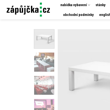
Přeskočit
nabídka vybavení
stánky
na
obchodní podmínky
englis
obsah