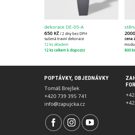
dekorace DE-05-A
stěn
650
Kč
200
/ 2 dny bez DPH
sušená travní dekorace
cena 
12 ks skladem
modul
12 ks celkem k dispozici
800 ks
POPTÁVKY, OBJEDNÁVKY
ZAH
FOR
Tomáš Brejšek
+42
+420 739 395 741
+42
info@zapujcka.cz