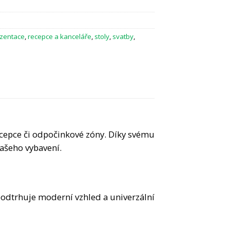
zentace
,
recepce a kanceláře
,
stoly
,
svatby
,
ecepce či odpočinkové zóny. Díky svému
šeho vybavení.
odtrhuje moderní vzhled a univerzální