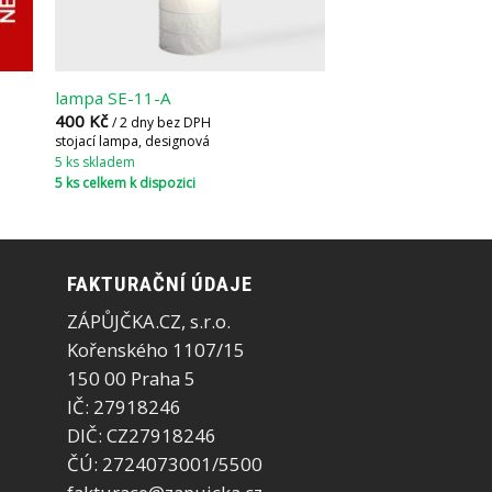
lampa SE-11-A
400
Kč
/ 2 dny bez DPH
stojací lampa, designová
5 ks skladem
5 ks celkem k dispozici
FAKTURAČNÍ ÚDAJE
ZÁPŮJČKA.CZ, s.r.o.
Kořenského 1107/15
150 00 Praha 5
IČ: 27918246
DIČ: CZ27918246
ČÚ: 2724073001/5500