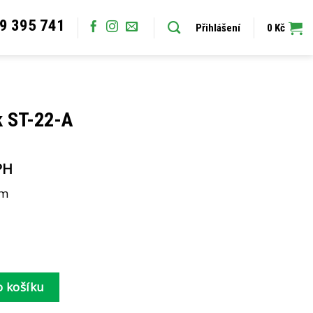
9 395 741
Přihlášení
0
Kč
k ST-22-A
PH
cm
množství
o košíku