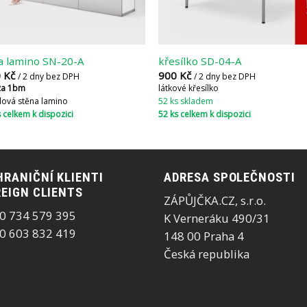
a lamino SN-20-A
křesílko SD-04-A
0
Kč
900
Kč
/ 2 dny bez DPH
/ 2 dny bez DPH
za 1bm
látkové křesílko
ová stěna lamino
52 ks skladem
 celkem k dispozici
52 ks celkem k dispozici
RANIČNÍ KLIENTI
ADRESA SPOLEČNOSTI
EIGN CLIENTS
ZÁPŮJČKA.CZ, s.r.o.
0 734 579 395
K Verneráku 490/31
0 603 832 419
148 00 Praha 4
Česká republika