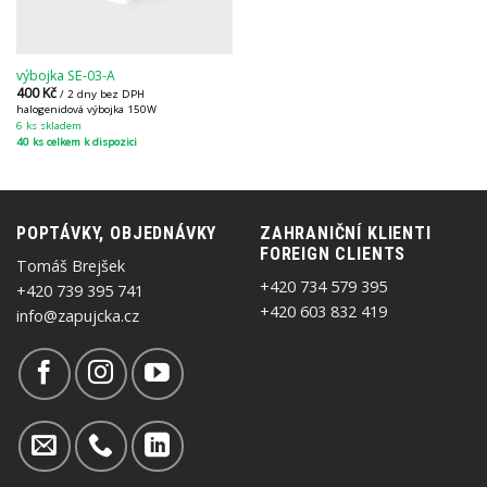
výbojka SE-03-A
400
Kč
/ 2 dny bez DPH
halogenidová výbojka 150W
6 ks skladem
40 ks celkem k dispozici
POPTÁVKY, OBJEDNÁVKY
ZAHRANIČNÍ KLIENTI
FOREIGN CLIENTS
Tomáš Brejšek
+420 734 579 395
+420 739 395 741
+420 603 832 419
info@zapujcka.cz