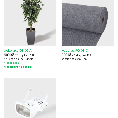
dekorace DE-02-A
koberec PO-01-C
900
Kč
300
Kč
/ 2 dny bez DPH
/ 2 dny bez DPH
ficus benjamina, umělá
koberec barevný 1m2
4 ks skladem
4 ks celkem k dispozici