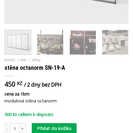
Domů
/
vše
/
stěny
stěna octanorm SN-19-A
450
Kč
/ 2 dny bez DPH
cena za 1bm
modulová stěna octanorm
500 ks celkem k dispozici
stěna octanorm SN-19-A množství
Přidat do košíku