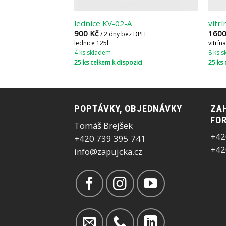
lednice KV-02-A
vitr
900
Kč
160
/ 2 dny bez DPH
lednice 125l
vitrín
4 ks skladem
8 ks 
25 ks celkem k dispozici
25 ks 
POPTÁVKY, OBJEDNÁVKY
ZAH
FOR
Tomáš Brejšek
+42
+420 739 395 741
+42
info@zapujcka.cz