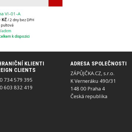
ína VI-01-A
0
Kč
/ 2 dny bez DPH
a pultová
skladem
celkem k dispozici
RANIČNÍ KLIENTI
ADRESA SPOLEČNOSTI
EIGN CLIENTS
ZÁPŮJČKA.CZ, s.r.o.
0 734 579 395
K Verneráku 490/31
0 603 832 419
148 00 Praha 4
Česká republika