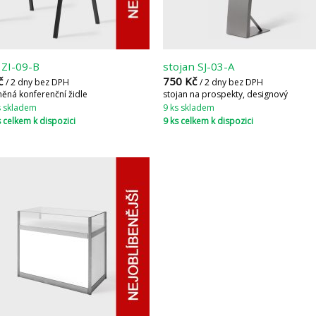
e ZI-09-B
stojan SJ-03-A
č
750
Kč
/ 2 dny bez DPH
/ 2 dny bez DPH
něná konferenční židle
stojan na prospekty, designový
s skladem
9 ks skladem
 celkem k dispozici
9 ks celkem k dispozici