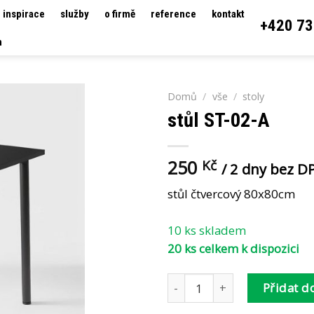
inspirace
služby
o firmě
reference
kontakt
+420 73
h
Domů
/
vše
/
stoly
stůl ST-02-A
250
Kč
/ 2 dny bez D
stůl čtvercový 80x80cm
10 ks skladem
20 ks celkem k dispozici
stůl ST-02-A množství
Přidat d