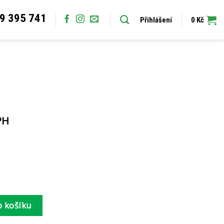
9 395 741
Přihlášení
0
Kč
PH
o košíku