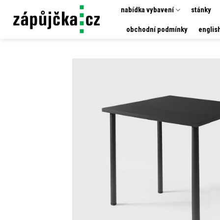
Přeskočit
nabídka vybavení
stánky
na
obchodní podmínky
englis
obsah