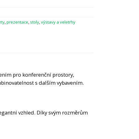
rty
,
prezentace
,
stoly
,
výstavy a veletrhy
ením pro konferenční prostory,
mbinovatelnost s dalším vybavením.
elegantní vzhled. Díky svým rozměrům