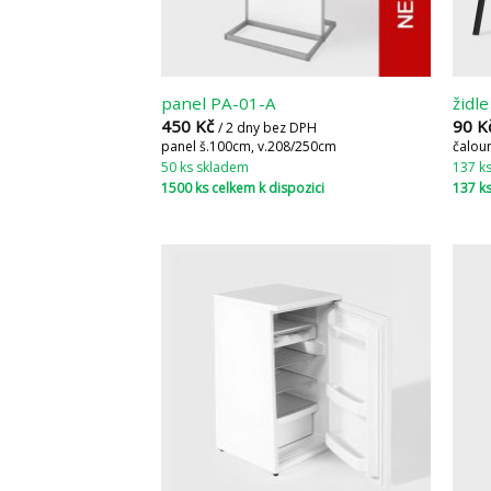
panel PA-01-A
židl
450
Kč
90
K
/ 2 dny bez DPH
panel š.100cm, v.208/250cm
čalou
50 ks skladem
137 k
1500 ks celkem k dispozici
137 ks