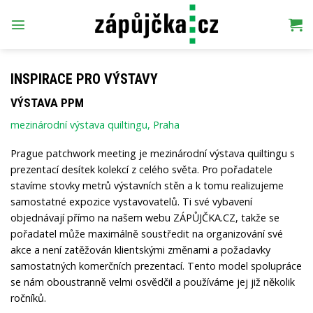
Přeskočit
na
obsah
INSPIRACE PRO VÝSTAVY
VÝSTAVA PPM
mezinárodní výstava quiltingu, Praha
Prague patchwork meeting je mezinárodní výstava quiltingu s
prezentací desítek kolekcí z celého světa. Pro pořadatele
stavíme stovky metrů výstavních stěn a k tomu realizujeme
samostatné expozice vystavovatelů. Ti své vybavení
objednávají přímo na našem webu ZÁPŮJČKA.CZ, takže se
pořadatel může maximálně soustředit na organizování své
akce a není zatěžován klientskými změnami a požadavky
samostatných komerčních prezentací. Tento model spolupráce
se nám oboustranně velmi osvědčil a používáme jej již několik
ročníků.