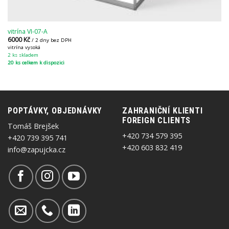
vitrína VI-07-A
6000
Kč
/ 2 dny bez DPH
vitrína vysoká
2 ks skladem
20 ks celkem k dispozici
POPTÁVKY, OBJEDNÁVKY
ZAHRANIČNÍ KLIENTI
FOREIGN CLIENTS
Tomáš Brejšek
+420 734 579 395
+420 739 395 741
+420 603 832 419
info@zapujcka.cz