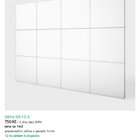
stěna SN-12-A
750
Kč
/ 2 dny bez DPH
cena za 1m2
prezentační stěna z panelů 1x1m
12 ks celkem k dispozici