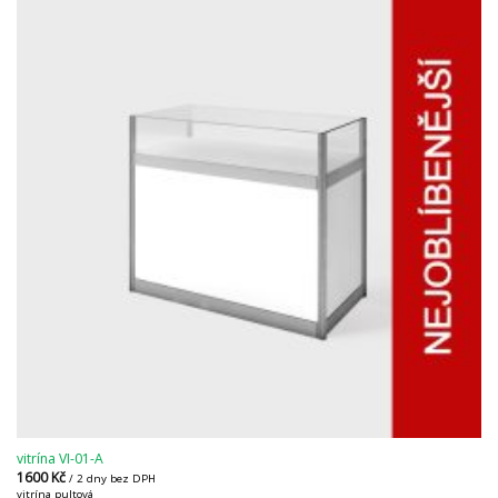
vitrína VI-01-A
1600
Kč
/ 2 dny bez DPH
vitrína pultová