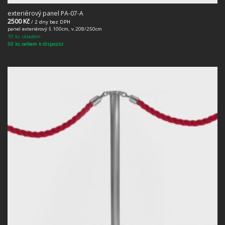
exteriérový panel PA-07-A
2500
Kč
/ 2 dny bez DPH
panel exteriérový š.100cm, v.208/250cm
10 ks skladem
50 ks celkem k dispozici