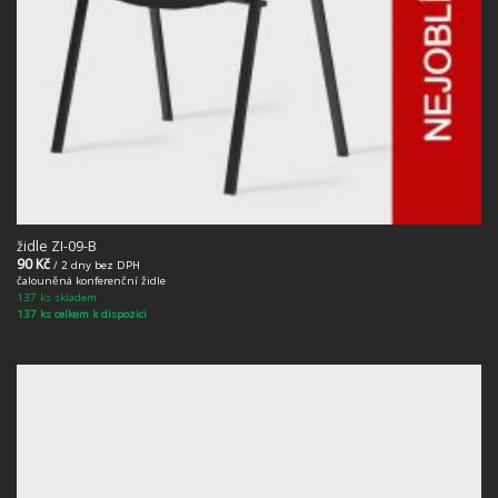
židle ZI-09-B
90
Kč
/ 2 dny bez DPH
čalouněná konferenční židle
137 ks skladem
137 ks celkem k dispozici