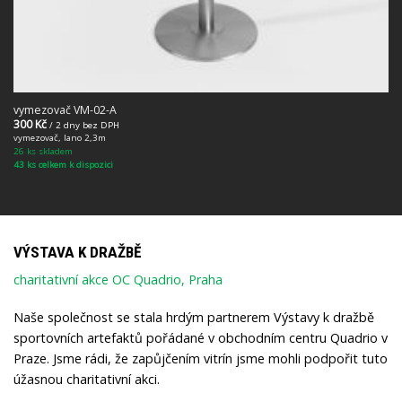
vymezovač VM-02-A
300
Kč
/ 2 dny bez DPH
vymezovač, lano 2,3m
26 ks skladem
43 ks celkem k dispozici
VÝSTAVA K DRAŽBĚ
charitativní akce OC Quadrio, Praha
Naše společnost se stala hrdým partnerem Výstavy k dražbě
sportovních artefaktů pořádané v obchodním centru Quadrio v
Praze. Jsme rádi, že zapůjčením vitrín jsme mohli podpořit tuto
úžasnou charitativní akci.