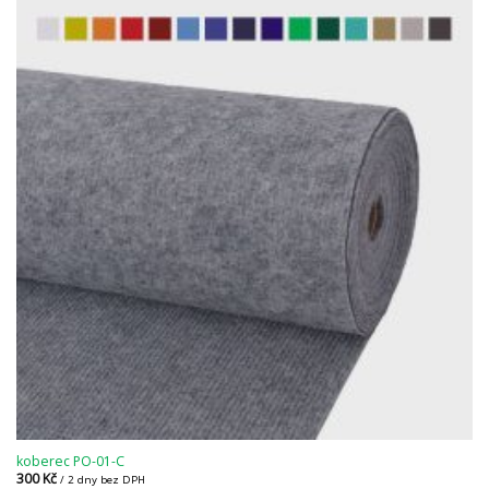
koberec PO-01-C
300
Kč
/ 2 dny bez DPH