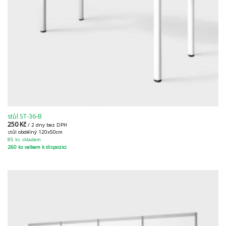
stůl ST-36-B
250
Kč
/ 2 dny bez DPH
stůl obdélný 120x50cm
85 ks skladem
260 ks celkem k dispozici