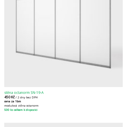
stěna octanorm SN-19-A
450
Kč
/ 2 dny bez DPH
cena za 1bm
modulová stěna octanorm
500 ks celkem k dispozici