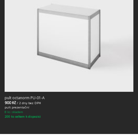
pult octanorm PU-01-A
900
Kč
/ 2 dny bez DPH
pult prezentační
8 ks skladem
200 ks celkem k dispozici