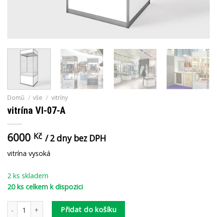
Domů
/
vše
/
vitríny
vitrína VI-07-A
6000
Kč
/ 2 dny bez DPH
vitrína vysoká
2 ks skladem
20 ks celkem k dispozici
vitrína VI-07-A množství
Přidat do košíku