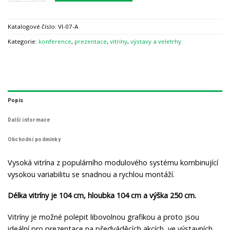
Katalogové číslo:
VI-07-A
Kategorie:
konference
,
prezentace
,
vitríny
,
výstavy a veletrhy
Popis
Další informace
Obchodní podmínky
Vysoká vitrína z populárního modulového systému kombinující
vysokou variabilitu se snadnou a rychlou montáží.
Délka vitríny je 104 cm, hloubka 104 cm a výška 250 cm.
Vitríny je možné polepit libovolnou grafikou a proto jsou
ideální pro prezentace na předváděcích akcích, ve výstavních