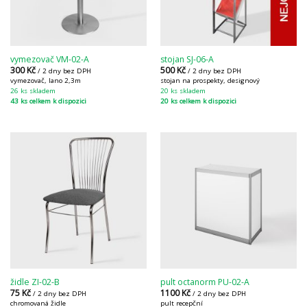
vymezovač VM-02-A
stojan SJ-06-A
300
Kč
500
Kč
/ 2 dny bez DPH
/ 2 dny bez DPH
vymezovač, lano 2,3m
stojan na prospekty, designový
26 ks skladem
20 ks skladem
43 ks celkem k dispozici
20 ks celkem k dispozici
židle ZI-02-B
pult octanorm PU-02-A
75
Kč
1100
Kč
/ 2 dny bez DPH
/ 2 dny bez DPH
chromovaná židle
pult recepční