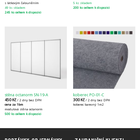
s látkovým čalouněním
5 ks skladem
49 ks skladem
200 ks celkem k dispozici
245 ks celkem k dispozici
stěna octanorm SN-19-A
koberec PO-01-C
450
Kč
300
Kč
/ 2 dny bez DPH
/ 2 dny bez DPH
cena za 1bm
koberec barevný 1m2
modulová stěna octanorm
500 ks celkem k dispozici