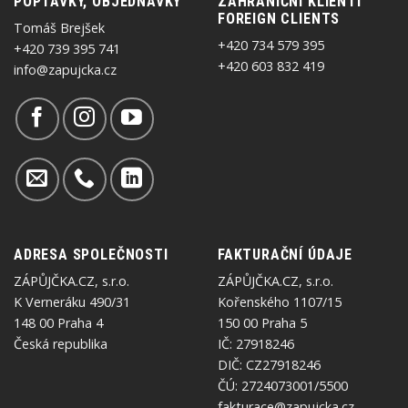
POPTÁVKY, OBJEDNÁVKY
ZAHRANIČNÍ KLIENTI
FOREIGN CLIENTS
Tomáš Brejšek
+420 734 579 395
+420 739 395 741
+420 603 832 419
info@zapujcka.cz
ADRESA SPOLEČNOSTI
FAKTURAČNÍ ÚDAJE
ZÁPŮJČKA.CZ, s.r.o.
ZÁPŮJČKA.CZ, s.r.o.
K Verneráku 490/31
Kořenského 1107/15
148 00 Praha 4
150 00 Praha 5
Česká republika
IČ: 27918246
DIČ: CZ27918246
ČÚ: 2724073001/5500
fakturace@zapujcka.cz