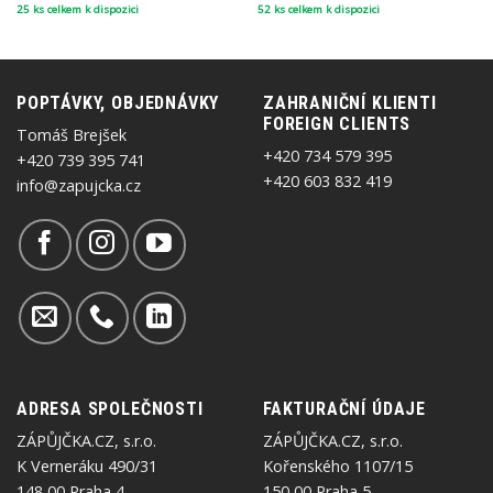
25 ks celkem k dispozici
52 ks celkem k dispozici
POPTÁVKY, OBJEDNÁVKY
ZAHRANIČNÍ KLIENTI
FOREIGN CLIENTS
Tomáš Brejšek
+420 734 579 395
+420 739 395 741
+420 603 832 419
info@zapujcka.cz
ADRESA SPOLEČNOSTI
FAKTURAČNÍ ÚDAJE
ZÁPŮJČKA.CZ, s.r.o.
ZÁPŮJČKA.CZ, s.r.o.
K Verneráku 490/31
Kořenského 1107/15
148 00 Praha 4
150 00 Praha 5