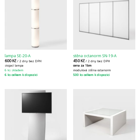
lampa SE-20-A
stěna octanorm SN-19-A
600
Kč
450
Kč
/ 2 dny bez DPH
/ 2 dny bez DPH
stojací lampa
cena za 1bm
6 ks skladem
modulová stěna octanorm
6 ks celkem k dispozici
500 ks celkem k dispozici