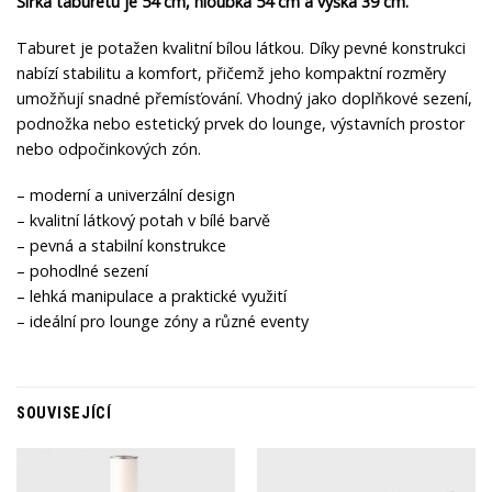
Šířka taburetu je 54 cm, hloubka 54 cm a výška 39 cm.
Taburet je potažen kvalitní bílou látkou. Díky pevné konstrukci
nabízí stabilitu a komfort, přičemž jeho kompaktní rozměry
umožňují snadné přemísťování. Vhodný jako doplňkové sezení,
podnožka nebo estetický prvek do lounge, výstavních prostor
nebo odpočinkových zón.
– moderní a univerzální design
– kvalitní látkový potah v bílé barvě
– pevná a stabilní konstrukce
– pohodlné sezení
– lehká manipulace a praktické využití
– ideální pro lounge zóny a různé eventy
SOUVISEJÍCÍ