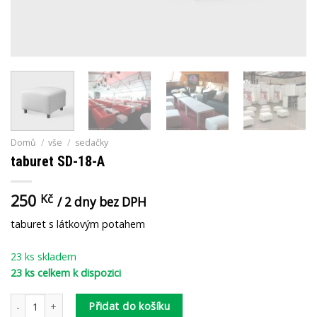
Domů
/
vše
/
sedačky
taburet SD-18-A
250
Kč
/ 2 dny bez DPH
taburet s látkovým potahem
23 ks skladem
23 ks celkem k dispozici
taburet SD-18-A množství
Přidat do košíku