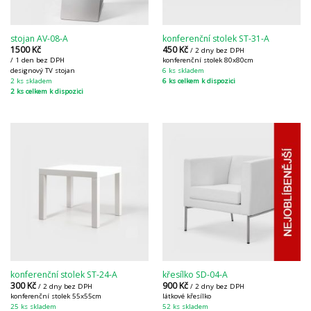
stojan AV-08-A
konferenční stolek ST-31-A
1500
Kč
450
Kč
/ 2 dny bez DPH
/ 1 den bez DPH
konferenční stolek 80x80cm
designový TV stojan
6 ks skladem
2 ks skladem
6 ks celkem k dispozici
2 ks celkem k dispozici
konferenční stolek ST-24-A
křesílko SD-04-A
300
Kč
900
Kč
/ 2 dny bez DPH
/ 2 dny bez DPH
konferenční stolek 55x55cm
látkové křesílko
25 ks skladem
52 ks skladem